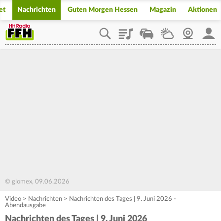
et
Nachrichten
Guten Morgen Hessen
Magazin
Aktionen
Playlist
Staupilot
Wetter
Webcam
Mein
© glomex, 09.06.2026
Video
>
Nachrichten
>
Nachrichten des Tages | 9. Juni 2026 -
Abendausgabe
Nachrichten des Tages | 9. Juni 2026