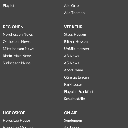
Playlist
Alle Orte
Alle Themen
REGIONEN
VERKEHR
Nordhessen News
Staus Hessen
Osthessen News
Blitzer Hessen
Mittelhessen News
Unfälle Hessen
Rhein-Main News
A3 News
Südhessen News
A5 News
A661 News
Günstig tanken
Parkhäuser
Flugplan Frankfurt
Schulausfälle
HOROSKOP
ON AIR
Horoskop Heute
Sendungen
Horoskop Morgen
Aktionen