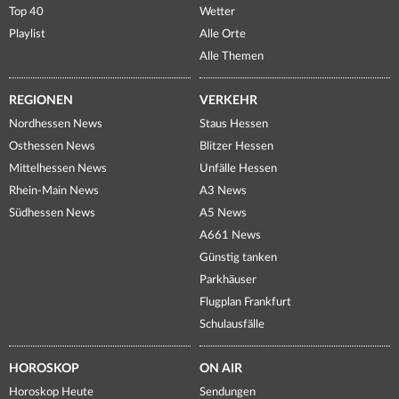
Top 40
Wetter
Playlist
Alle Orte
Alle Themen
REGIONEN
VERKEHR
Nordhessen News
Staus Hessen
Osthessen News
Blitzer Hessen
Mittelhessen News
Unfälle Hessen
Rhein-Main News
A3 News
Südhessen News
A5 News
A661 News
Günstig tanken
Parkhäuser
Flugplan Frankfurt
Schulausfälle
HOROSKOP
ON AIR
Horoskop Heute
Sendungen