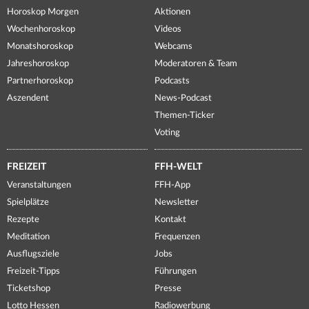
Horoskop Morgen
Aktionen
Wochenhoroskop
Videos
Monatshoroskop
Webcams
Jahreshoroskop
Moderatoren & Team
Partnerhoroskop
Podcasts
Aszendent
News-Podcast
Themen-Ticker
Voting
FREIZEIT
FFH-WELT
Veranstaltungen
FFH-App
Spielplätze
Newsletter
Rezepte
Kontakt
Meditation
Frequenzen
Ausflugsziele
Jobs
Freizeit-Tipps
Führungen
Ticketshop
Presse
Lotto Hessen
Radiowerbung