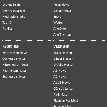
Lounge Radio
Fulda News
Weihnachtsradio
Bayern News
Meditationsradio
Sport
Top 40
Wetter
Playlist
Alle Orte
Alle Themen
REGIONEN
VERKEHR
Nordhessen News
Staus Hessen
Osthessen News
Blitzer Hessen
Mittelhessen News
Unfälle Hessen
Rhein-Main News
A3 News
Südhessen News
A5 News
A661 News
Günstig tanken
Parkhäuser
Flugplan Frankfurt
Schulausfälle