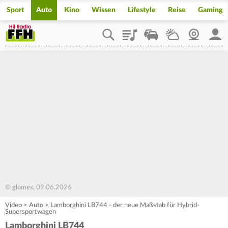
Sport
Auto
Kino
Wissen
Lifestyle
Reise
Gaming
Playlist
Staupilot
Wetter
Webcam
Mein
© glomex, 09.06.2026
Video
>
Auto
>
Lamborghini LB744 - der neue Maßstab für Hybrid-
Supersportwagen
Lamborghini LB744