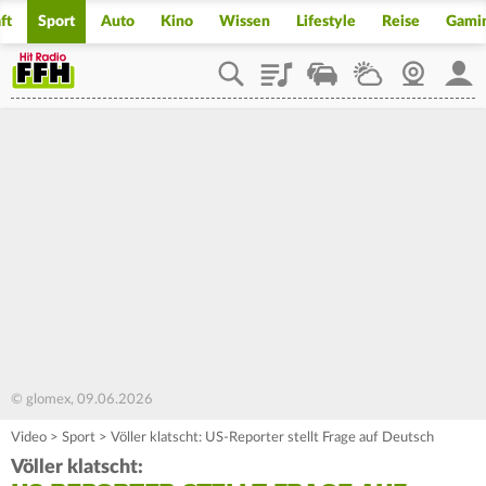
ft
Sport
Auto
Kino
Wissen
Lifestyle
Reise
Gami
Playlist
Staupilot
Wetter
Webcam
Mein
© glomex, 09.06.2026
Video
>
Sport
>
Völler klatscht: US-Reporter stellt Frage auf Deutsch
Völler klatscht: