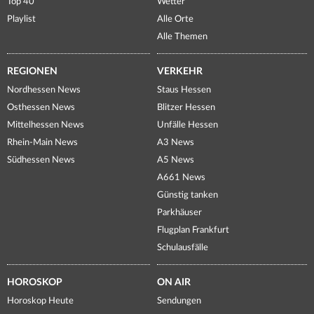
Top 40
Wetter
Playlist
Alle Orte
Alle Themen
REGIONEN
VERKEHR
Nordhessen News
Staus Hessen
Osthessen News
Blitzer Hessen
Mittelhessen News
Unfälle Hessen
Rhein-Main News
A3 News
Südhessen News
A5 News
A661 News
Günstig tanken
Parkhäuser
Flugplan Frankfurt
Schulausfälle
HOROSKOP
ON AIR
Horoskop Heute
Sendungen