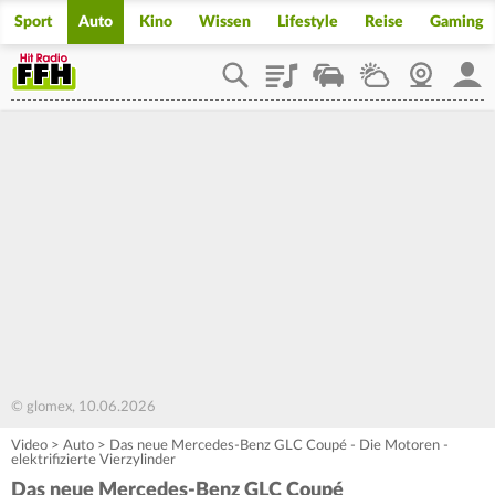
Sport
Auto
Kino
Wissen
Lifestyle
Reise
Gaming
Playlist
Staupilot
Wetter
Webcam
Mein
© glomex, 10.06.2026
Video
>
Auto
>
Das neue Mercedes-Benz GLC Coupé - Die Motoren -
elektrifizierte Vierzylinder
Das neue Mercedes-Benz GLC Coupé