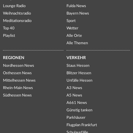
Lounge Radio
Fulda News
Weihnachtsradio
Bayern News
Meditationsradio
Sport
Top 40
Wetter
Playlist
Alle Orte
Alle Themen
REGIONEN
VERKEHR
Nordhessen News
Staus Hessen
Osthessen News
Blitzer Hessen
Mittelhessen News
Unfälle Hessen
Rhein-Main News
A3 News
Südhessen News
A5 News
A661 News
Günstig tanken
Parkhäuser
Flugplan Frankfurt
Schulausfälle