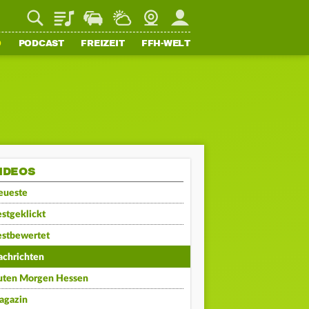
Playlist
Staupilot
Wetter
Webcam
Mein FFH
O
PODCAST
FREIZEIT
FFH-WELT
IDEOS
eueste
stgeklickt
estbewertet
achrichten
uten Morgen Hessen
agazin