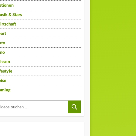
ktionen
sik & Stars
rtschaft
ort
uto
ino
issen
festyle
ise
aming