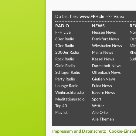
Du bist hier:
www.FFH.de
>>>
Video
RADIO
NEWS
RE
FFH Live
Hessen News
Nor
80er Radio
Frankfurt News
Ost
90er Radio
Wiesbaden News
Mit
2000er Radio
Mainz News
Rhe
Rock Radio
Kassel News
Süd
Oldie Radio
Darmstadt News
Schlager Radio
Offenbach News
Party Radio
Gießen News
Lounge Radio
Fulda News
Weihnachtsradio
Bayern News
Meditationsradio
Sport
Top 40
Wetter
Playlist
Alle Orte
Alle Themen
Impressum und Datenschutz
Cookie-Einste