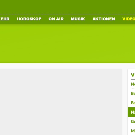
KEHR
HOROSKOP
ON AIR
MUSIK
AKTIONEN
VIDE
V
N
Be
B
N
G
M