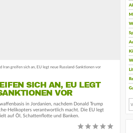
A
Mu
Wi
Sp
A
K
W
 Iran greifen sich an, EU legt neue Russland-Sanktionen vor
Li
Re
EIFEN SICH AN, EU LEGT
G
SANKTIONEN VOR
ftwaffenbasis in Jordanien, nachdem Donald Trump
he-Helikopters verantwortlich macht. Die EU legt
elt auf Öl, Schattenflotte und Banken.