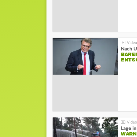
Nach Un
BAREI
NTSC
WARN