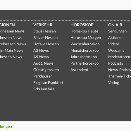
GIONEN
VERKEHR
HOROSKOP
ON AIR
dhessen News
Staus Hessen
Horoskop Heute
Sendungen
hessen News
Blitzer Hessen
Horoskop Morgen
Aktionen
telhessen News
Unfälle Hessen
Wochenhoroskop
Videos
in-Main News
A3 News
Monatshoroskop
Webcams
hessen News
A5 News
Jahreshoroskop
Moderatoren
A661 News
Partnerhoroskop
Podcasts
Günstig tanken
Aszendent
News-Podcas
Parkhäuser
Themen-Tick
Flugplan Frankfurt
Voting
Schulausfälle
llungen