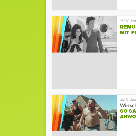
REMU
MIT P
Wirtsc
SO SA
ANWO