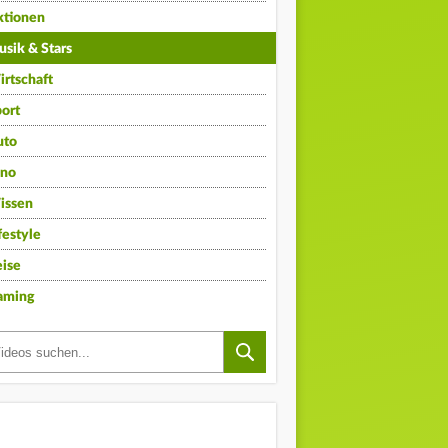
ktionen
sik & Stars
rtschaft
ort
uto
ino
issen
festyle
ise
aming