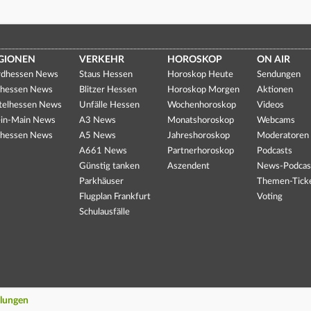
GIONEN
VERKEHR
HOROSKOP
ON AIR
dhessen News
Staus Hessen
Horoskop Heute
Sendungen
hessen News
Blitzer Hessen
Horoskop Morgen
Aktionen
telhessen News
Unfälle Hessen
Wochenhoroskop
Videos
in-Main News
A3 News
Monatshoroskop
Webcams
hessen News
A5 News
Jahreshoroskop
Moderatoren
A661 News
Partnerhoroskop
Podcasts
Günstig tanken
Aszendent
News-Podcas
Parkhäuser
Themen-Tick
Flugplan Frankfurt
Voting
Schulausfälle
llungen