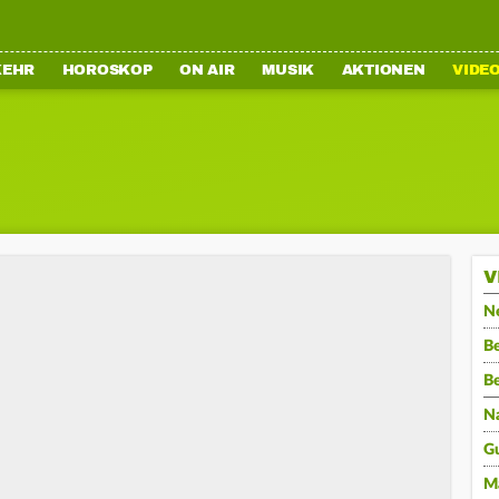
KEHR
HOROSKOP
ON AIR
MUSIK
AKTIONEN
VIDE
V
N
Be
B
N
G
M