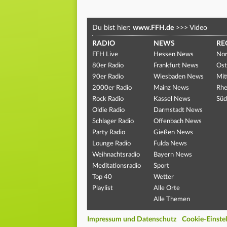
Du bist hier:
www.FFH.de
>>>
Video
RADIO
NEWS
RE
FFH Live
Hessen News
Nor
80er Radio
Frankfurt News
Ost
90er Radio
Wiesbaden News
Mit
2000er Radio
Mainz News
Rhe
Rock Radio
Kassel News
Süd
Oldie Radio
Darmstadt News
Schlager Radio
Offenbach News
Party Radio
Gießen News
Lounge Radio
Fulda News
Weihnachtsradio
Bayern News
Meditationsradio
Sport
Top 40
Wetter
Playlist
Alle Orte
Alle Themen
Impressum und Datenschutz
Cookie-Einste