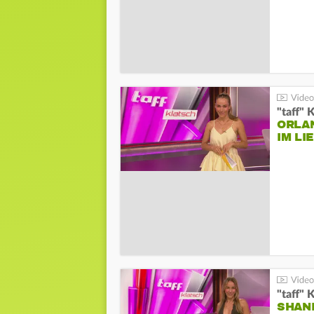
"taff" 
ORLA
IM L
"taff" 
SHAN