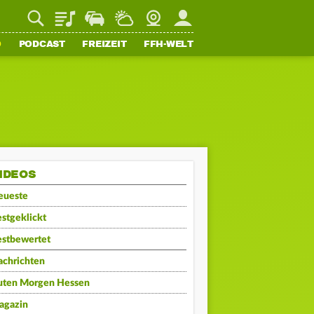
Playlist
Staupilot
Wetter
Webcam
Mein FFH
O
PODCAST
FREIZEIT
FFH-WELT
IDEOS
eueste
stgeklickt
estbewertet
achrichten
uten Morgen Hessen
agazin