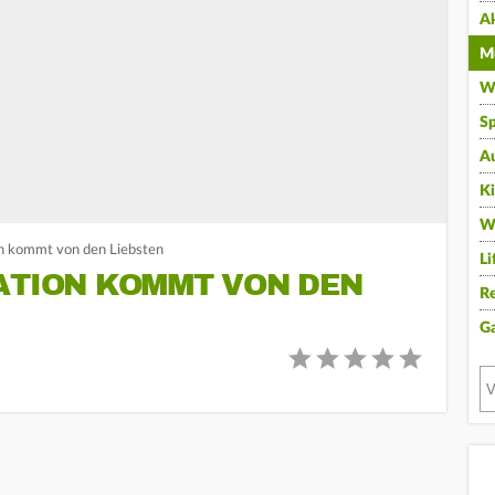
A
Mu
Wi
Sp
A
K
W
on kommt von den Liebsten
Li
VATION KOMMT VON DEN
Re
G