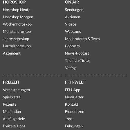
HOROSKOP
ON AIR
Horoskop Heute
Sendungen
Horoskop Morgen
Aktionen
Wochenhoroskop
Videos
Monatshoroskop
Webcams
Jahreshoroskop
Moderatoren & Team
Partnerhoroskop
Podcasts
Aszendent
News-Podcast
Themen-Ticker
Voting
FREIZEIT
FFH-WELT
Veranstaltungen
FFH-App
Spielplätze
Newsletter
Rezepte
Kontakt
Meditation
Frequenzen
Ausflugsziele
Jobs
Freizeit-Tipps
Führungen