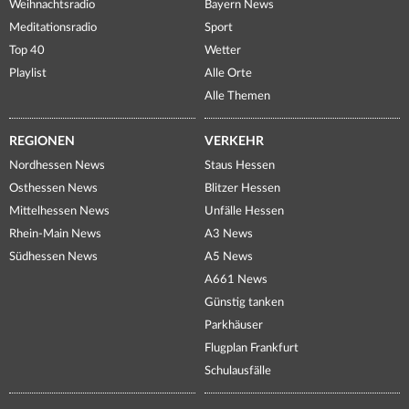
Weihnachtsradio
Bayern News
Meditationsradio
Sport
Top 40
Wetter
Playlist
Alle Orte
Alle Themen
REGIONEN
VERKEHR
Nordhessen News
Staus Hessen
Osthessen News
Blitzer Hessen
Mittelhessen News
Unfälle Hessen
Rhein-Main News
A3 News
Südhessen News
A5 News
A661 News
Günstig tanken
Parkhäuser
Flugplan Frankfurt
Schulausfälle