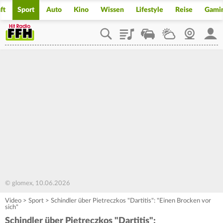
ft
Sport
Auto
Kino
Wissen
Lifestyle
Reise
Gami
Playlist
Staupilot
Wetter
Webcam
Mein
© glomex, 10.06.2026
Video
>
Sport
>
Schindler über Pietreczkos "Dartitis": "Einen Brocken vor
sich"
Schindler über Pietreczkos "Dartitis":