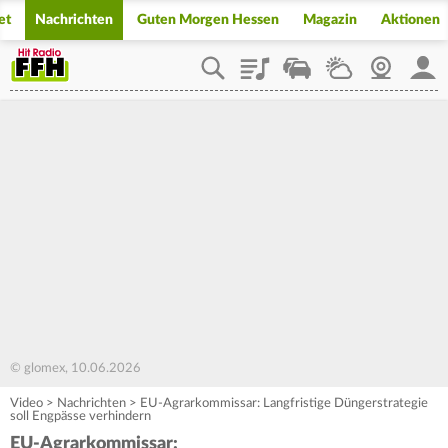
et
Nachrichten
Guten Morgen Hessen
Magazin
Aktionen
Playlist
Staupilot
Wetter
Webcam
Mein
© glomex, 10.06.2026
Video
>
Nachrichten
>
EU-Agrarkommissar: Langfristige Düngerstrategie
soll Engpässe verhindern
EU-Agrarkommissar: