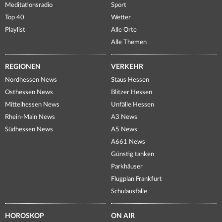
Meditationsradio
Sport
Top 40
Wetter
Playlist
Alle Orte
Alle Themen
REGIONEN
VERKEHR
Nordhessen News
Staus Hessen
Osthessen News
Blitzer Hessen
Mittelhessen News
Unfälle Hessen
Rhein-Main News
A3 News
Südhessen News
A5 News
A661 News
Günstig tanken
Parkhäuser
Flugplan Frankfurt
Schulausfälle
HOROSKOP
ON AIR