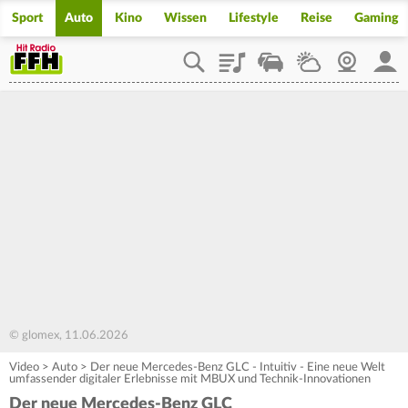
Sport
Auto
Kino
Wissen
Lifestyle
Reise
Gaming
Playlist
Staupilot
Wetter
Webcam
Mein
© glomex, 11.06.2026
Video
>
Auto
>
Der neue Mercedes-Benz GLC - Intuitiv - Eine neue Welt
umfassender digitaler Erlebnisse mit MBUX und Technik-Innovationen
Der neue Mercedes-Benz GLC