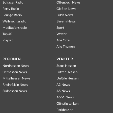
Schlager Radio
Offenbach News
Party Radio
Gießen News
Lounge Radio
Fulda News
Weihnachtsradio
Bayern News
Meditationsradio
Sport
Top 40
Wetter
Playlist
Alle Orte
Alle Themen
REGIONEN
VERKEHR
Nordhessen News
Staus Hessen
Osthessen News
Blitzer Hessen
Mittelhessen News
Unfälle Hessen
Rhein-Main News
A3 News
Südhessen News
A5 News
A661 News
Günstig tanken
Parkhäuser