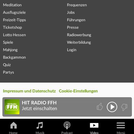
Meditation
Frequenzen
Ausflugsziele
Jobs
Freizeit-Tipps
Führungen
Ticketshop
Presse
Lotto Hessen
Radiowerbung
Spiele
Weiterbildung
Mahjong
Login
Backgammon
Quiz
Partys
Impressum und Datenschutz
Cookie-Einstellungen
HIT RADIO FFH
Jetzt einschalten
Home
Musik
Podcast
Video
Menü