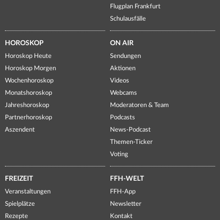
Flugplan Frankfurt
Schulausfälle
HOROSKOP
ON AIR
Horoskop Heute
Sendungen
Horoskop Morgen
Aktionen
Wochenhoroskop
Videos
Monatshoroskop
Webcams
Jahreshoroskop
Moderatoren & Team
Partnerhoroskop
Podcasts
Aszendent
News-Podcast
Themen-Ticker
Voting
FREIZEIT
FFH-WELT
Veranstaltungen
FFH-App
Spielplätze
Newsletter
Rezepte
Kontakt