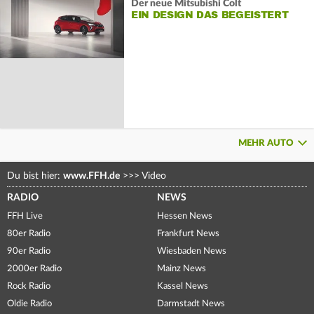
Der neue Mitsubishi Colt
EIN DESIGN DAS BEGEISTERT
MEHR AUTO
Du bist hier:
www.FFH.de
>>>
Video
RADIO
NEWS
FFH Live
Hessen News
80er Radio
Frankfurt News
90er Radio
Wiesbaden News
2000er Radio
Mainz News
Rock Radio
Kassel News
Oldie Radio
Darmstadt News