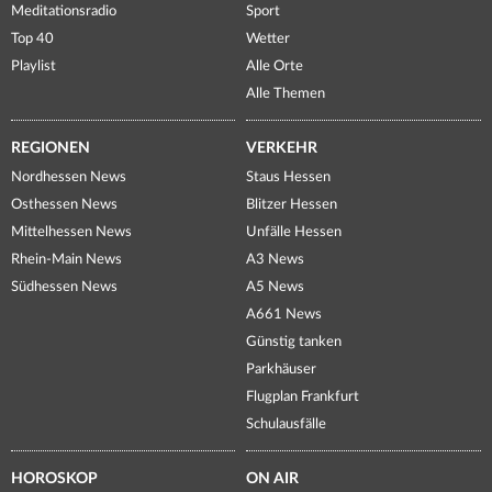
Meditationsradio
Sport
Top 40
Wetter
Playlist
Alle Orte
Alle Themen
REGIONEN
VERKEHR
Nordhessen News
Staus Hessen
Osthessen News
Blitzer Hessen
Mittelhessen News
Unfälle Hessen
Rhein-Main News
A3 News
Südhessen News
A5 News
A661 News
Günstig tanken
Parkhäuser
Flugplan Frankfurt
Schulausfälle
HOROSKOP
ON AIR