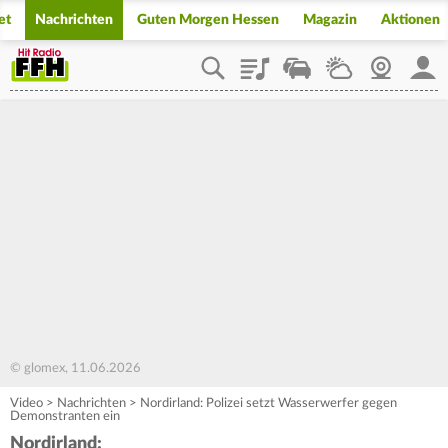
et
Nachrichten
Guten Morgen Hessen
Magazin
Aktionen
Playlist
Staupilot
Wetter
Webcam
Mein
© glomex, 11.06.2026
Video
>
Nachrichten
>
Nordirland: Polizei setzt Wasserwerfer gegen
Demonstranten ein
Nordirland: