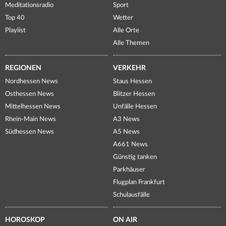
Meditationsradio
Sport
Top 40
Wetter
Playlist
Alle Orte
Alle Themen
REGIONEN
VERKEHR
Nordhessen News
Staus Hessen
Osthessen News
Blitzer Hessen
Mittelhessen News
Unfälle Hessen
Rhein-Main News
A3 News
Südhessen News
A5 News
A661 News
Günstig tanken
Parkhäuser
Flugplan Frankfurt
Schulausfälle
HOROSKOP
ON AIR