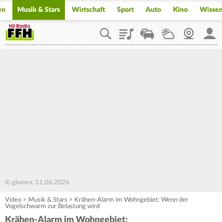
en
Musik & Stars
Wirtschaft
Sport
Auto
Kino
Wisse
Playlist
Staupilot
Wetter
Webcam
Mein
© glomex, 11.06.2026
Video
>
Musik & Stars
>
Krähen-Alarm im Wohngebiet: Wenn der
Vogelschwarm zur Belastung wird
Krähen-Alarm im Wohngebiet: