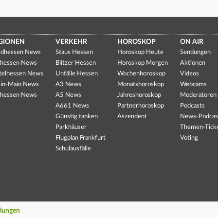
GIONEN
VERKEHR
HOROSKOP
ON AIR
dhessen News
Staus Hessen
Horoskop Heute
Sendungen
hessen News
Blitzer Hessen
Horoskop Morgen
Aktionen
telhessen News
Unfälle Hessen
Wochenhoroskop
Videos
in-Main News
A3 News
Monatshoroskop
Webcams
hessen News
A5 News
Jahreshoroskop
Moderatoren
A661 News
Partnerhoroskop
Podcasts
Günstig tanken
Aszendent
News-Podcas
Parkhäuser
Themen-Tick
Flugplan Frankfurt
Voting
Schulausfälle
llungen