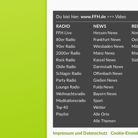
Du bist hier:
www.FFH.de
>>>
Video
RADIO
NEWS
RE
FFH Live
Hessen News
Nor
80er Radio
Frankfurt News
Ost
90er Radio
Wiesbaden News
Mit
2000er Radio
Mainz News
Rhe
Rock Radio
Kassel News
Süd
Oldie Radio
Darmstadt News
Schlager Radio
Offenbach News
Party Radio
Gießen News
Lounge Radio
Fulda News
Weihnachtsradio
Bayern News
Meditationsradio
Sport
Top 40
Wetter
Playlist
Alle Orte
Alle Themen
Impressum und Datenschutz
Cookie-Einste