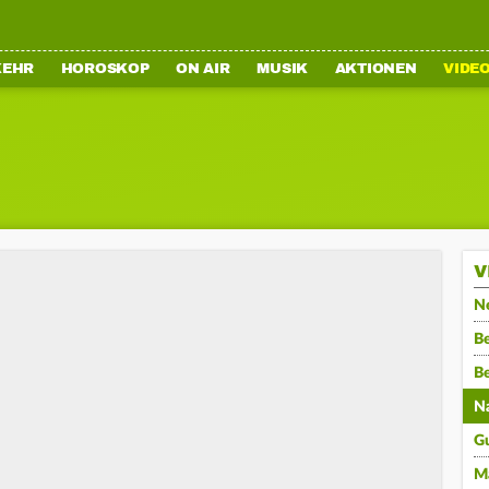
KEHR
HOROSKOP
ON AIR
MUSIK
AKTIONEN
VIDE
V
N
Be
B
N
G
M