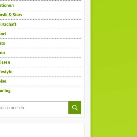
ktionen
sik & Stars
rtschaft
ort
uto
ino
issen
festyle
ise
aming