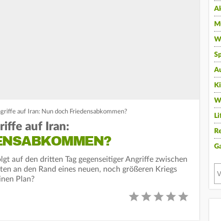
A
Mu
Wi
Sp
A
K
W
griffe auf Iran: Nun doch Friedensabkommen?
Li
ffe auf Iran:
Re
DENSABKOMMEN?
G
lgt auf den dritten Tag gegenseitiger Angriffe zwischen
ten an den Rand eines neuen, noch größeren Kriegs
inen Plan?