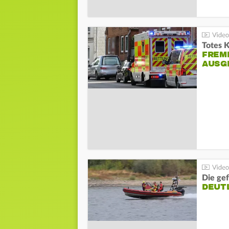
Totes 
FREM
AUSG
Die gef
DEUT