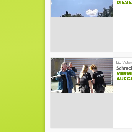
DIES
Schreck
VERM
AUFG