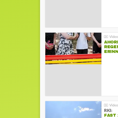
AHOR
REGE
ERIN
BEIM 
RKI:
FAST 