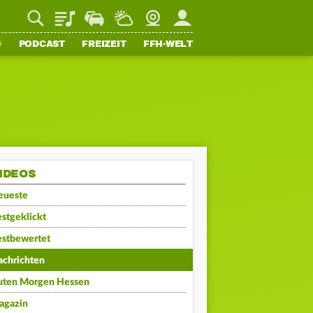
Playlist
Staupilot
Wetter
Webcam
Mein FFH
O
PODCAST
FREIZEIT
FFH-WELT
IDEOS
eueste
stgeklickt
estbewertet
achrichten
uten Morgen Hessen
agazin