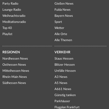
Party Radio
Gießen News
Lounge Radio
Fulda News
Weihnachtsradio
Bayern News
Meditationsradio
Sport
Top 40
Wetter
Playlist
Alle Orte
Alle Themen
REGIONEN
VERKEHR
Nordhessen News
Staus Hessen
Osthessen News
Blitzer Hessen
Mittelhessen News
Unfälle Hessen
Rhein-Main News
A3 News
Südhessen News
A5 News
A661 News
Günstig tanken
Parkhäuser
Flugplan Frankfurt