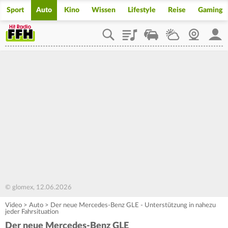
Sport
Auto
Kino
Wissen
Lifestyle
Reise
Gaming
Playlist
Staupilot
Wetter
Webcam
Mein
© glomex, 12.06.2026
Video
>
Auto
>
Der neue Mercedes-Benz GLE - Unterstützung in nahezu
jeder Fahrsituation
Der neue Mercedes-Benz GLE