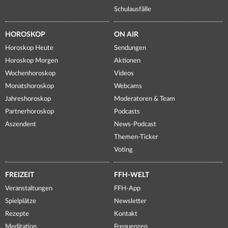
Schulausfälle
HOROSKOP
ON AIR
Horoskop Heute
Sendungen
Horoskop Morgen
Aktionen
Wochenhoroskop
Videos
Monatshoroskop
Webcams
Jahreshoroskop
Moderatoren & Team
Partnerhoroskop
Podcasts
Aszendent
News-Podcast
Themen-Ticker
Voting
FREIZEIT
FFH-WELT
Veranstaltungen
FFH-App
Spielplätze
Newsletter
Rezepte
Kontakt
Meditation
Frequenzen