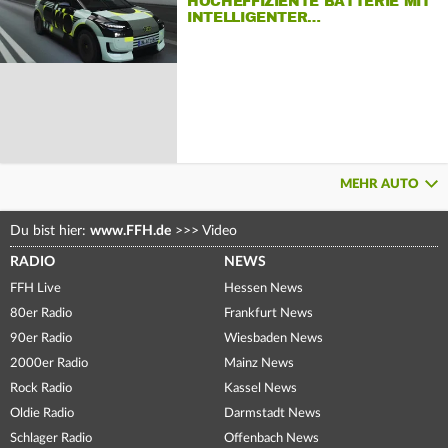
HOCHEFFIZIENTE BATTERIE MIT
INTELLIGENTER…
MEHR AUTO
Du bist hier:
www.FFH.de
>>>
Video
RADIO
NEWS
FFH Live
Hessen News
80er Radio
Frankfurt News
90er Radio
Wiesbaden News
2000er Radio
Mainz News
Rock Radio
Kassel News
Oldie Radio
Darmstadt News
Schlager Radio
Offenbach News