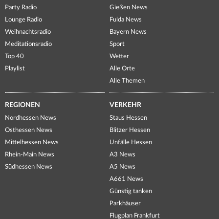
Party Radio
Gießen News
Lounge Radio
Fulda News
Weihnachtsradio
Bayern News
Meditationsradio
Sport
Top 40
Wetter
Playlist
Alle Orte
Alle Themen
REGIONEN
VERKEHR
Nordhessen News
Staus Hessen
Osthessen News
Blitzer Hessen
Mittelhessen News
Unfälle Hessen
Rhein-Main News
A3 News
Südhessen News
A5 News
A661 News
Günstig tanken
Parkhäuser
Flugplan Frankfurt