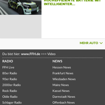
HOCHEFFIZIENTE BATTERIE MIT
INTELLIGENTER…
MEHR AUTO
Du bist hier:
www.FFH.de
>>>
Video
RADIO
NEWS
FFH Live
Hessen News
80er Radio
Frankfurt News
90er Radio
Wiesbaden News
2000er Radio
Mainz News
Rock Radio
Kassel News
Oldie Radio
Darmstadt News
Schlager Radio
Offenbach News