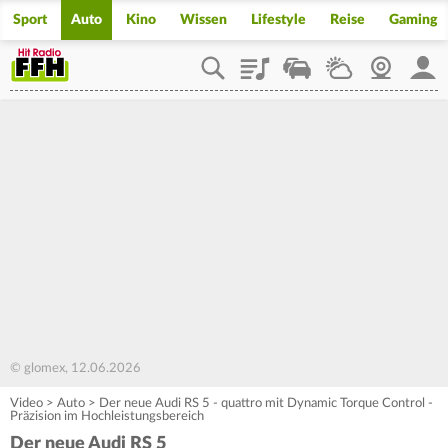
Sport
Auto
Kino
Wissen
Lifestyle
Reise
Gaming
Playlist
Staupilot
Wetter
Webcam
Mein
© glomex, 12.06.2026
Video
>
Auto
>
Der neue Audi RS 5 - quattro mit Dynamic Torque Control -
Präzision im Hochleistungsbereich
Der neue Audi RS 5