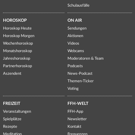
Schulausfälle
HOROSKOP
ON AIR
Horoskop Heute
Sendungen
Horoskop Morgen
Aktionen
Wochenhoroskop
Videos
Monatshoroskop
Webcams
Jahreshoroskop
Moderatoren & Team
Partnerhoroskop
Podcasts
Aszendent
News-Podcast
Themen-Ticker
Voting
FREIZEIT
FFH-WELT
Veranstaltungen
FFH-App
Spielplätze
Newsletter
Rezepte
Kontakt
Meditation
Frequenzen