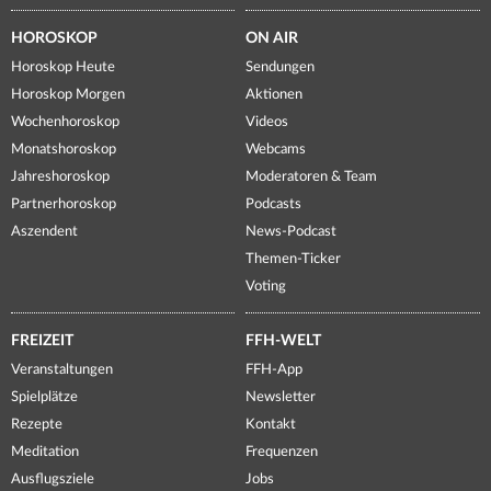
HOROSKOP
ON AIR
Horoskop Heute
Sendungen
Horoskop Morgen
Aktionen
Wochenhoroskop
Videos
Monatshoroskop
Webcams
Jahreshoroskop
Moderatoren & Team
Partnerhoroskop
Podcasts
Aszendent
News-Podcast
Themen-Ticker
Voting
FREIZEIT
FFH-WELT
Veranstaltungen
FFH-App
Spielplätze
Newsletter
Rezepte
Kontakt
Meditation
Frequenzen
Ausflugsziele
Jobs