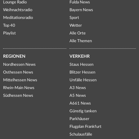
Lounge Radio
Fulda News
Weihnachtsradio
Bayern News
Meditationsradio
Sport
Top 40
Wetter
Playlist
Alle Orte
Alle Themen
REGIONEN
VERKEHR
Nordhessen News
Staus Hessen
Osthessen News
Blitzer Hessen
Mittelhessen News
Unfälle Hessen
Rhein-Main News
A3 News
Südhessen News
A5 News
A661 News
Günstig tanken
Parkhäuser
Flugplan Frankfurt
Schulausfälle