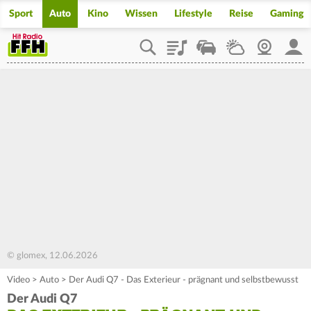
Sport
Auto
Kino
Wissen
Lifestyle
Reise
Gaming
Playlist
Staupilot
Wetter
Webcam
Mein
© glomex, 12.06.2026
Video
>
Auto
>
Der Audi Q7 - Das Exterieur - prägnant und selbstbewusst
Der Audi Q7