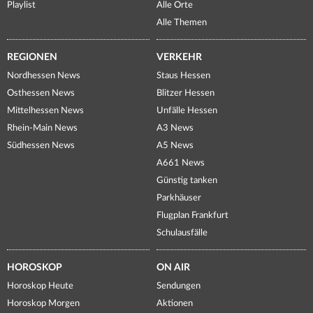
Playlist
Alle Orte
Alle Themen
REGIONEN
VERKEHR
Nordhessen News
Staus Hessen
Osthessen News
Blitzer Hessen
Mittelhessen News
Unfälle Hessen
Rhein-Main News
A3 News
Südhessen News
A5 News
A661 News
Günstig tanken
Parkhäuser
Flugplan Frankfurt
Schulausfälle
HOROSKOP
ON AIR
Horoskop Heute
Sendungen
Horoskop Morgen
Aktionen