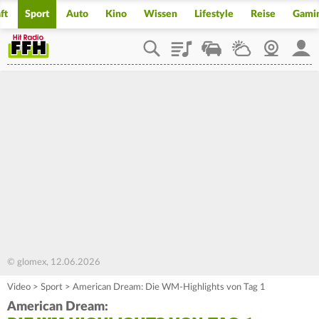
ft
Sport
Auto
Kino
Wissen
Lifestyle
Reise
Gami
Playlist
Staupilot
Wetter
Webcam
Mein
© glomex, 12.06.2026
Video
>
Sport
>
American Dream: Die WM-Highlights von Tag 1
American Dream: