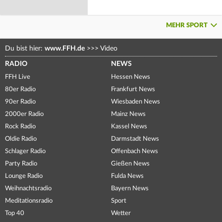
MEHR SPORT
Du bist hier:
www.FFH.de
>>>
Video
RADIO
NEWS
FFH Live
Hessen News
80er Radio
Frankfurt News
90er Radio
Wiesbaden News
2000er Radio
Mainz News
Rock Radio
Kassel News
Oldie Radio
Darmstadt News
Schlager Radio
Offenbach News
Party Radio
Gießen News
Lounge Radio
Fulda News
Weihnachtsradio
Bayern News
Meditationsradio
Sport
Top 40
Wetter