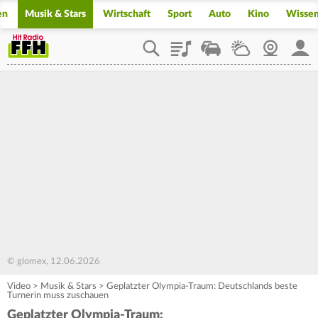
en
Musik & Stars
Wirtschaft
Sport
Auto
Kino
Wisse
Playlist
Staupilot
Wetter
Webcam
Mein
© glomex, 12.06.2026
Video
>
Musik & Stars
>
Geplatzter Olympia-Traum: Deutschlands beste
Turnerin muss zuschauen
Geplatzter Olympia-Traum: