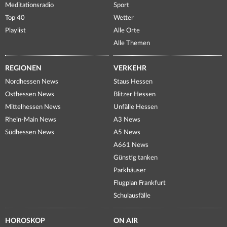
Meditationsradio
Sport
Top 40
Wetter
Playlist
Alle Orte
Alle Themen
REGIONEN
VERKEHR
Nordhessen News
Staus Hessen
Osthessen News
Blitzer Hessen
Mittelhessen News
Unfälle Hessen
Rhein-Main News
A3 News
Südhessen News
A5 News
A661 News
Günstig tanken
Parkhäuser
Flugplan Frankfurt
Schulausfälle
HOROSKOP
ON AIR