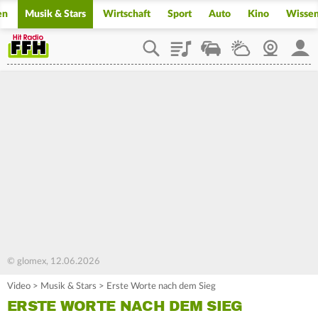
en
Musik & Stars
Wirtschaft
Sport
Auto
Kino
Wisse
Playlist
Staupilot
Wetter
Webcam
Mein
© glomex, 12.06.2026
Video
>
Musik & Stars
>
Erste Worte nach dem Sieg
ERSTE WORTE NACH DEM SIEG