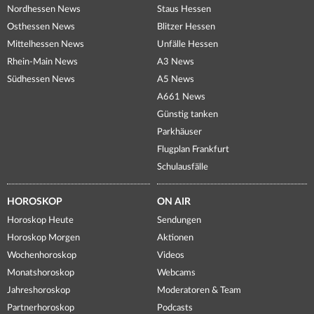
Nordhessen News
Staus Hessen
Osthessen News
Blitzer Hessen
Mittelhessen News
Unfälle Hessen
Rhein-Main News
A3 News
Südhessen News
A5 News
A661 News
Günstig tanken
Parkhäuser
Flugplan Frankfurt
Schulausfälle
HOROSKOP
ON AIR
Horoskop Heute
Sendungen
Horoskop Morgen
Aktionen
Wochenhoroskop
Videos
Monatshoroskop
Webcams
Jahreshoroskop
Moderatoren & Team
Partnerhoroskop
Podcasts