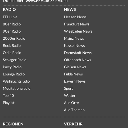
Du bist hier:
www.FFH.de
>>>
Video
RADIO
NEWS
FFH Live
Hessen News
80er Radio
Frankfurt News
90er Radio
Wiesbaden News
2000er Radio
Mainz News
Rock Radio
Kassel News
Oldie Radio
Darmstadt News
Schlager Radio
Offenbach News
Party Radio
Gießen News
Lounge Radio
Fulda News
Weihnachtsradio
Bayern News
Meditationsradio
Sport
Top 40
Wetter
Playlist
Alle Orte
Alle Themen
REGIONEN
VERKEHR