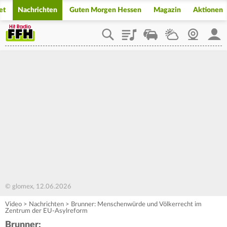
et
Nachrichten
Guten Morgen Hessen
Magazin
Aktionen
Playlist
Staupilot
Wetter
Webcam
Mein
© glomex, 12.06.2026
Video
>
Nachrichten
>
Brunner: Menschenwürde und Völkerrecht im
Zentrum der EU-Asylreform
Brunner: