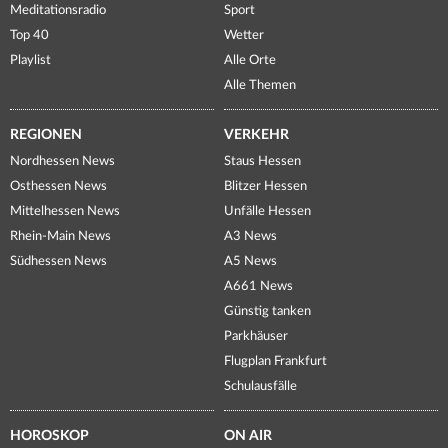
Meditationsradio
Sport
Top 40
Wetter
Playlist
Alle Orte
Alle Themen
REGIONEN
VERKEHR
Nordhessen News
Staus Hessen
Osthessen News
Blitzer Hessen
Mittelhessen News
Unfälle Hessen
Rhein-Main News
A3 News
Südhessen News
A5 News
A661 News
Günstig tanken
Parkhäuser
Flugplan Frankfurt
Schulausfälle
HOROSKOP
ON AIR