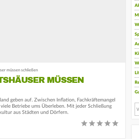
A
Mu
Wi
Sp
A
K
W
ser müssen schließen
Li
TSHÄUSER MÜSSEN
Re
G
and geben auf. Zwischen Inflation, Fachkräftemangel
iele Betriebe ums Überleben. Mit jeder Schließung
kultur aus Städten und Dörfern.