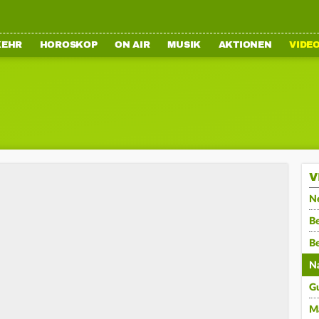
KEHR
HOROSKOP
ON AIR
MUSIK
AKTIONEN
VIDE
V
N
Be
B
N
G
M