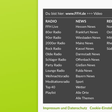
Du bist hier:
www.FFH.de
>>>
Video
RADIO
NEWS
RE
FFH Live
Hessen News
Nor
80er Radio
Frankfurt News
Ost
90er Radio
Wiesbaden News
Mit
2000er Radio
Mainz News
Rhe
Rock Radio
Kassel News
Süd
Oldie Radio
Darmstadt News
Schlager Radio
Offenbach News
Party Radio
Gießen News
Lounge Radio
Fulda News
Weihnachtsradio
Bayern News
Meditationsradio
Sport
Top 40
Wetter
Playlist
Alle Orte
Alle Themen
Impressum und Datenschutz
Cookie-Einste