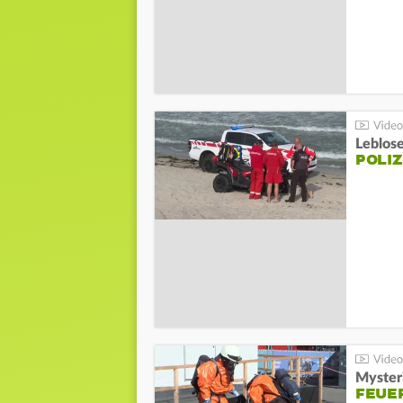
Leblos
POLIZ
Mysteri
FEUE