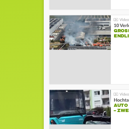
10 Ver
GROSS
NDLI
Hochta
AUTO
– ZW