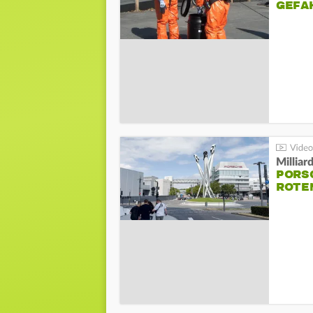
GEFA
Millia
PORSC
ROTE