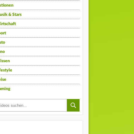
ktionen
sik & Stars
rtschaft
ort
uto
ino
issen
festyle
ise
aming