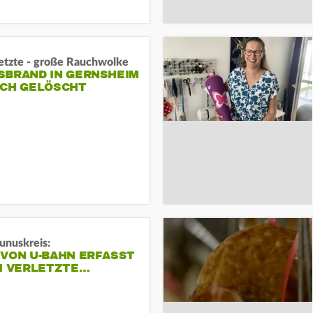
letzte - große Rauchwolke
BRAND IN GERNSHEIM E
CH GELÖSCHT
unuskreis:
 VON U-BAHN ERFASST
EI VERLETZTE…