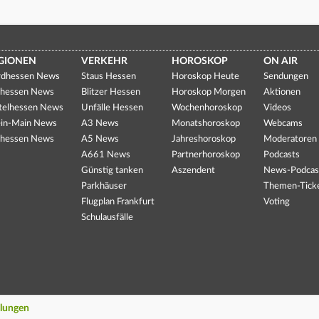
GIONEN
VERKEHR
HOROSKOP
ON AIR
dhessen News
Staus Hessen
Horoskop Heute
Sendungen
hessen News
Blitzer Hessen
Horoskop Morgen
Aktionen
telhessen News
Unfälle Hessen
Wochenhoroskop
Videos
in-Main News
A3 News
Monatshoroskop
Webcams
hessen News
A5 News
Jahreshoroskop
Moderatoren
A661 News
Partnerhoroskop
Podcasts
Günstig tanken
Aszendent
News-Podcas
Parkhäuser
Themen-Tick
Flugplan Frankfurt
Voting
Schulausfälle
llungen