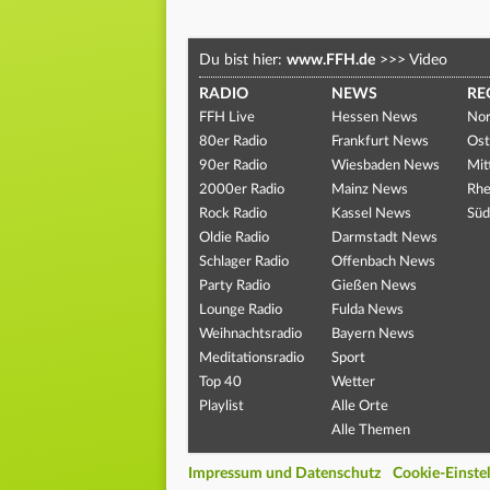
Du bist hier:
www.FFH.de
>>>
Video
RADIO
NEWS
RE
FFH Live
Hessen News
Nor
80er Radio
Frankfurt News
Ost
90er Radio
Wiesbaden News
Mit
2000er Radio
Mainz News
Rhe
Rock Radio
Kassel News
Süd
Oldie Radio
Darmstadt News
Schlager Radio
Offenbach News
Party Radio
Gießen News
Lounge Radio
Fulda News
Weihnachtsradio
Bayern News
Meditationsradio
Sport
Top 40
Wetter
Playlist
Alle Orte
Alle Themen
Impressum und Datenschutz
Cookie-Einste