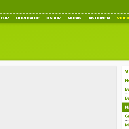
KEHR
HOROSKOP
ON AIR
MUSIK
AKTIONEN
VIDE
V
N
Be
B
N
G
M