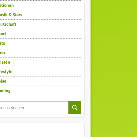
ktionen
sik & Stars
rtschaft
ort
uto
ino
issen
festyle
ise
aming