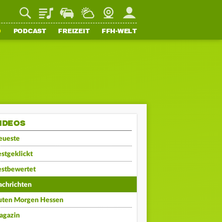
Playlist
Staupilot
Wetter
Webcam
Mein FFH
O
PODCAST
FREIZEIT
FFH-WELT
IDEOS
eueste
stgeklickt
estbewertet
achrichten
uten Morgen Hessen
agazin