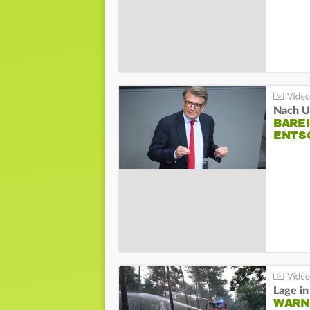
Nach Un
BAREI
NTSC
WARN