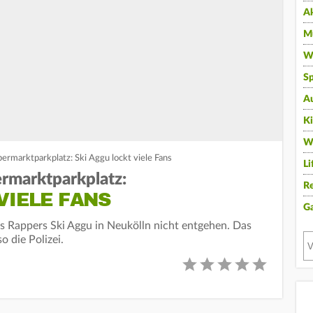
A
Mu
Wi
Sp
A
K
W
ermarktparkplatz: Ski Aggu lockt viele Fans
Li
rmarktparkplatz:
Re
VIELE FANS
G
des Rappers Ski Aggu in Neukölln nicht entgehen. Das
o die Polizei.