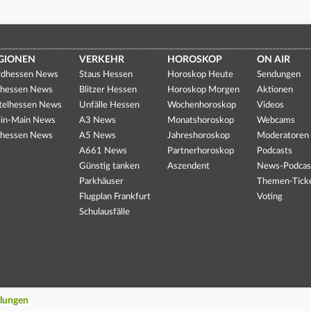
GIONEN
VERKEHR
HOROSKOP
ON AIR
dhessen News
Staus Hessen
Horoskop Heute
Sendungen
hessen News
Blitzer Hessen
Horoskop Morgen
Aktionen
telhessen News
Unfälle Hessen
Wochenhoroskop
Videos
in-Main News
A3 News
Monatshoroskop
Webcams
hessen News
A5 News
Jahreshoroskop
Moderatoren
A661 News
Partnerhoroskop
Podcasts
Günstig tanken
Aszendent
News-Podcas
Parkhäuser
Themen-Tick
Flugplan Frankfurt
Voting
Schulausfälle
llungen