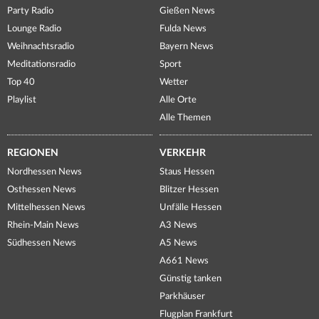
Party Radio
Gießen News
Lounge Radio
Fulda News
Weihnachtsradio
Bayern News
Meditationsradio
Sport
Top 40
Wetter
Playlist
Alle Orte
Alle Themen
REGIONEN
VERKEHR
Nordhessen News
Staus Hessen
Osthessen News
Blitzer Hessen
Mittelhessen News
Unfälle Hessen
Rhein-Main News
A3 News
Südhessen News
A5 News
A661 News
Günstig tanken
Parkhäuser
Flugplan Frankfurt