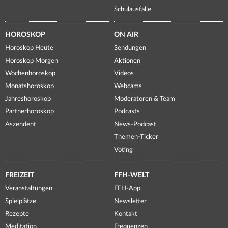
Schulausfälle
HOROSKOP
ON AIR
Horoskop Heute
Sendungen
Horoskop Morgen
Aktionen
Wochenhoroskop
Videos
Monatshoroskop
Webcams
Jahreshoroskop
Moderatoren & Team
Partnerhoroskop
Podcasts
Aszendent
News-Podcast
Themen-Ticker
Voting
FREIZEIT
FFH-WELT
Veranstaltungen
FFH-App
Spielplätze
Newsletter
Rezepte
Kontakt
Meditation
Frequenzen