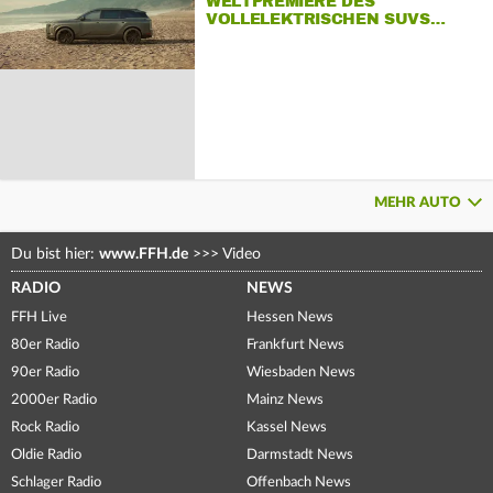
WELTPREMIERE DES
VOLLELEKTRISCHEN SUVS…
MEHR AUTO
Du bist hier:
www.FFH.de
>>>
Video
RADIO
NEWS
FFH Live
Hessen News
80er Radio
Frankfurt News
90er Radio
Wiesbaden News
2000er Radio
Mainz News
Rock Radio
Kassel News
Oldie Radio
Darmstadt News
Schlager Radio
Offenbach News