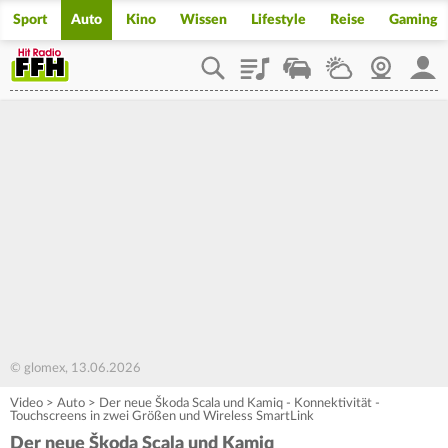
Sport
Auto
Kino
Wissen
Lifestyle
Reise
Gaming
Playlist
Staupilot
Wetter
Webcam
Mein
© glomex, 13.06.2026
Video
>
Auto
>
Der neue Škoda Scala und Kamiq - Konnektivität -
Touchscreens in zwei Größen und Wireless SmartLink
Der neue Škoda Scala und Kamiq