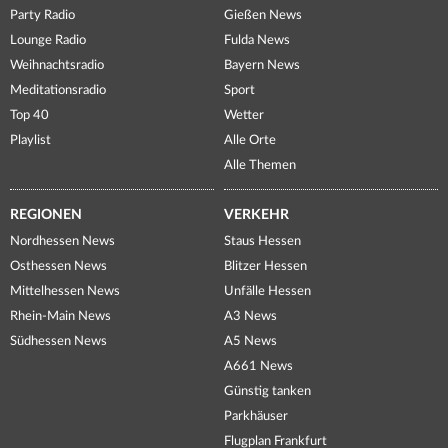
Party Radio
Gießen News
Lounge Radio
Fulda News
Weihnachtsradio
Bayern News
Meditationsradio
Sport
Top 40
Wetter
Playlist
Alle Orte
Alle Themen
REGIONEN
VERKEHR
Nordhessen News
Staus Hessen
Osthessen News
Blitzer Hessen
Mittelhessen News
Unfälle Hessen
Rhein-Main News
A3 News
Südhessen News
A5 News
A661 News
Günstig tanken
Parkhäuser
Flugplan Frankfurt