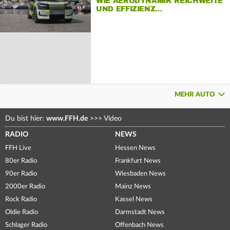
WIE AERODYNAMIK REICHWEITE
UND EFFIZIENZ…
MEHR AUTO
Du bist hier:
www.FFH.de
>>>
Video
RADIO
NEWS
FFH Live
Hessen News
80er Radio
Frankfurt News
90er Radio
Wiesbaden News
2000er Radio
Mainz News
Rock Radio
Kassel News
Oldie Radio
Darmstadt News
Schlager Radio
Offenbach News