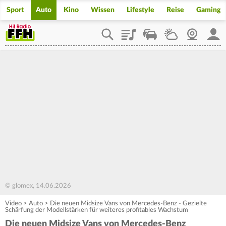
Sport
Auto
Kino
Wissen
Lifestyle
Reise
Gaming
Playlist
Staupilot
Wetter
Webcam
Mein
© glomex, 14.06.2026
Video
>
Auto
>
Die neuen Midsize Vans von Mercedes‑Benz - Gezielte
Schärfung der Modellstärken für weiteres profitables Wachstum
Die neuen Midsize Vans von Mercedes‑Benz