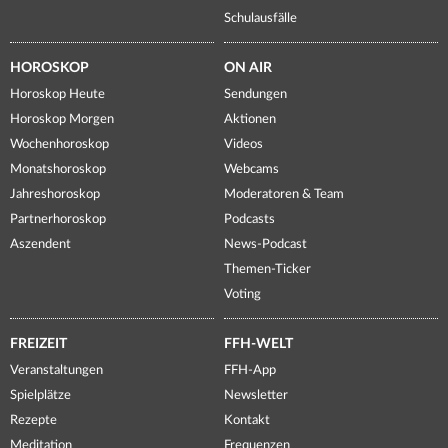
Schulausfälle
HOROSKOP
ON AIR
Horoskop Heute
Sendungen
Horoskop Morgen
Aktionen
Wochenhoroskop
Videos
Monatshoroskop
Webcams
Jahreshoroskop
Moderatoren & Team
Partnerhoroskop
Podcasts
Aszendent
News-Podcast
Themen-Ticker
Voting
FREIZEIT
FFH-WELT
Veranstaltungen
FFH-App
Spielplätze
Newsletter
Rezepte
Kontakt
Meditation
Frequenzen