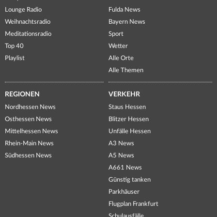
Lounge Radio
Fulda News
Weihnachtsradio
Bayern News
Meditationsradio
Sport
Top 40
Wetter
Playlist
Alle Orte
Alle Themen
REGIONEN
VERKEHR
Nordhessen News
Staus Hessen
Osthessen News
Blitzer Hessen
Mittelhessen News
Unfälle Hessen
Rhein-Main News
A3 News
Südhessen News
A5 News
A661 News
Günstig tanken
Parkhäuser
Flugplan Frankfurt
Schulausfälle