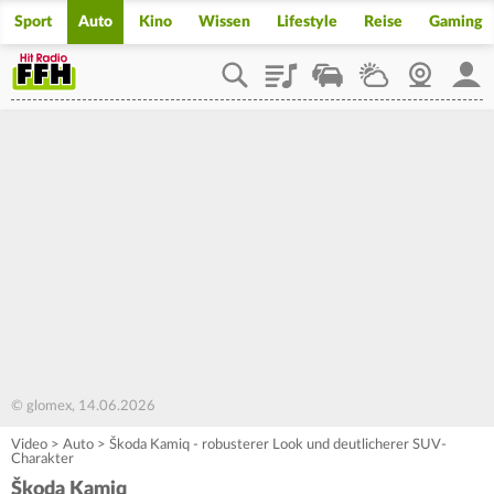
Sport
Auto
Kino
Wissen
Lifestyle
Reise
Gaming
Playlist
Staupilot
Wetter
Webcam
Mein
© glomex, 14.06.2026
Video
>
Auto
>
Škoda Kamiq - robusterer Look und deutlicherer SUV-
Charakter
Škoda Kamiq