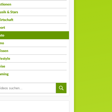
ktionen
sik & Stars
rtschaft
ort
uto
ino
issen
festyle
ise
aming