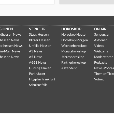
GIONEN
VERKEHR
HOROSKOP
ON AIR
dhessen News
Staus Hessen
Horoskop Heute
Sendungen
hessen News
Blitzer Hessen
Horoskop Morgen
Aktionen
telhessen News
Unfälle Hessen
Wochenhoroskop
Videos
in-Main News
A3 News
Monatshoroskop
Webcams
hessen News
A5 News
Jahreshoroskop
Moderatoren
A661 News
Partnerhoroskop
Podcasts
Günstig tanken
Aszendent
News-Podcas
Parkhäuser
Themen-Tick
Flugplan Frankfurt
Voting
Schulausfälle