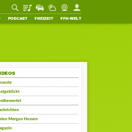
Playlist
Staupilot
Wetter
Webcam
Mein FFH
O
PODCAST
FREIZEIT
FFH-WELT
IDEOS
eueste
stgeklickt
estbewertet
achrichten
uten Morgen Hessen
agazin