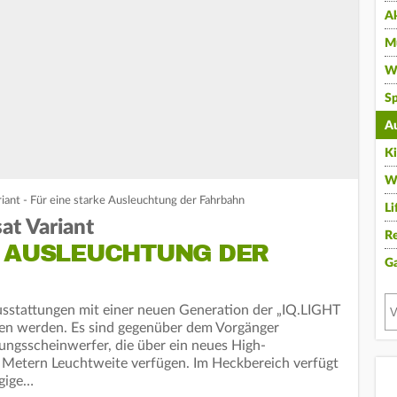
A
Mu
Wi
Sp
A
K
W
ant - Für eine starke Ausleuchtung der Fahrbahn
Li
at Variant
Re
E AUSLEUCHTUNG DER
G
usstattungen mit einer neuen Generation der „IQ.LIGHT
en werden. Es sind gegenüber dem Vorgänger
ungsscheinwerfer, die über ein neues High-
 Metern Leuchtweite verfügen. Im Heckbereich verfügt
ngige…