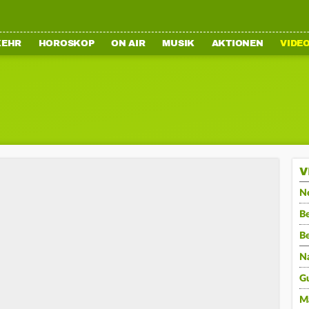
KEHR
HOROSKOP
ON AIR
MUSIK
AKTIONEN
VIDE
V
N
Be
B
N
G
M