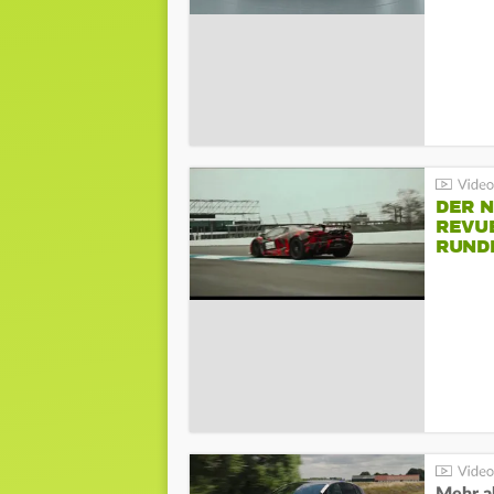
DER 
REVU
RUND
HOCK