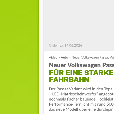
© glomex, 14.06.2026
Video
>
Auto
>
Neuer Volkswagen Passat Vari
Neuer Volkswagen Pass
FÜR EINE STARK
FAHRBAHN
Der Passat Variant wird in den Topa
– LED-Matrixscheinwerfer“ angebot
nochmals flacher bauende Hochleist
Performance-Fernlicht mit rund 500
das neue Modell über eine durchgä