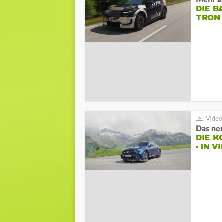
Mehr al
DIE B
TRON
DIE 
- IN 