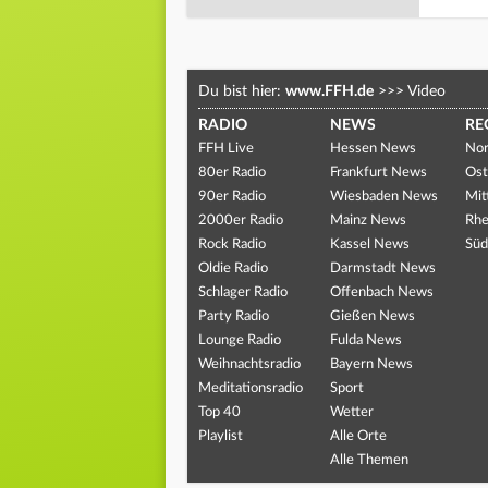
Du bist hier:
www.FFH.de
>>>
Video
RADIO
NEWS
RE
FFH Live
Hessen News
Nor
80er Radio
Frankfurt News
Ost
90er Radio
Wiesbaden News
Mit
2000er Radio
Mainz News
Rhe
Rock Radio
Kassel News
Süd
Oldie Radio
Darmstadt News
Schlager Radio
Offenbach News
Party Radio
Gießen News
Lounge Radio
Fulda News
Weihnachtsradio
Bayern News
Meditationsradio
Sport
Top 40
Wetter
Playlist
Alle Orte
Alle Themen