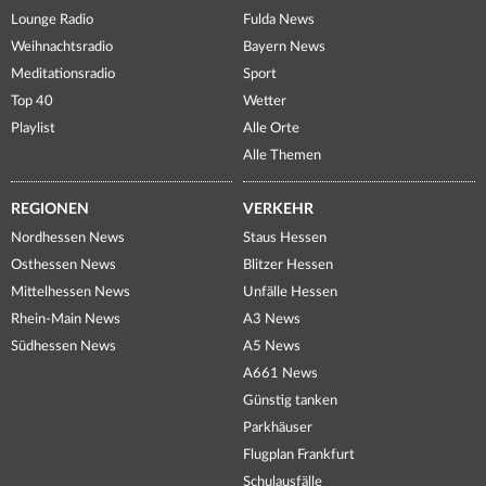
Lounge Radio
Fulda News
Weihnachtsradio
Bayern News
Meditationsradio
Sport
Top 40
Wetter
Playlist
Alle Orte
Alle Themen
REGIONEN
VERKEHR
Nordhessen News
Staus Hessen
Osthessen News
Blitzer Hessen
Mittelhessen News
Unfälle Hessen
Rhein-Main News
A3 News
Südhessen News
A5 News
A661 News
Günstig tanken
Parkhäuser
Flugplan Frankfurt
Schulausfälle