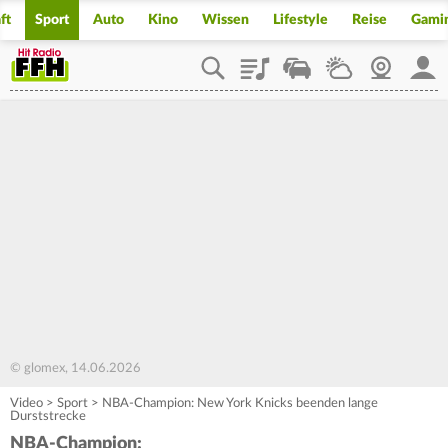
ft
Sport
Auto
Kino
Wissen
Lifestyle
Reise
Gami
Playlist
Staupilot
Wetter
Webcam
Mein
© glomex, 14.06.2026
Video
>
Sport
>
NBA-Champion: New York Knicks beenden lange
Durststrecke
NBA-Champion: