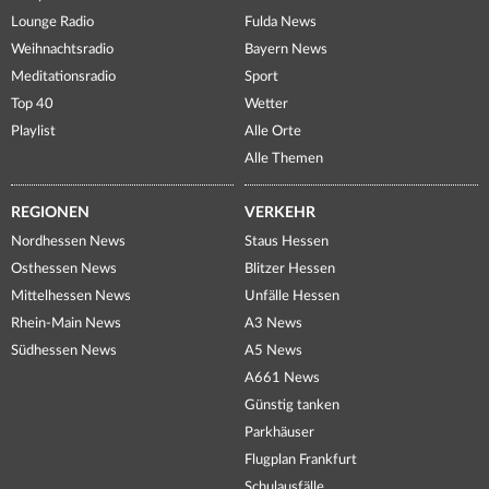
Lounge Radio
Fulda News
Weihnachtsradio
Bayern News
Meditationsradio
Sport
Top 40
Wetter
Playlist
Alle Orte
Alle Themen
REGIONEN
VERKEHR
Nordhessen News
Staus Hessen
Osthessen News
Blitzer Hessen
Mittelhessen News
Unfälle Hessen
Rhein-Main News
A3 News
Südhessen News
A5 News
A661 News
Günstig tanken
Parkhäuser
Flugplan Frankfurt
Schulausfälle