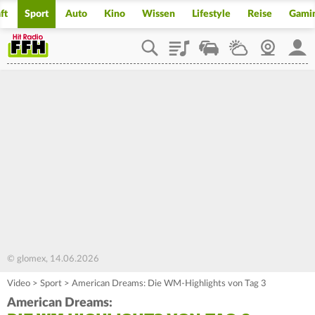
ft
Sport
Auto
Kino
Wissen
Lifestyle
Reise
Gami
Playlist
Staupilot
Wetter
Webcam
Mein
© glomex, 14.06.2026
Video
>
Sport
>
American Dreams: Die WM-Highlights von Tag 3
American Dreams: