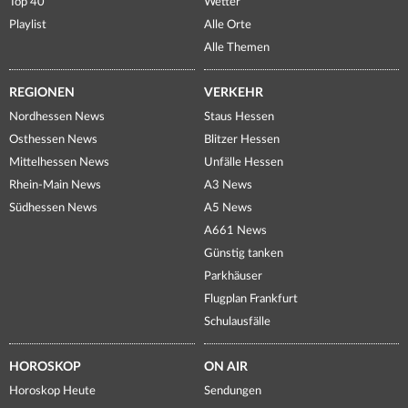
Top 40
Wetter
Playlist
Alle Orte
Alle Themen
REGIONEN
VERKEHR
Nordhessen News
Staus Hessen
Osthessen News
Blitzer Hessen
Mittelhessen News
Unfälle Hessen
Rhein-Main News
A3 News
Südhessen News
A5 News
A661 News
Günstig tanken
Parkhäuser
Flugplan Frankfurt
Schulausfälle
HOROSKOP
ON AIR
Horoskop Heute
Sendungen