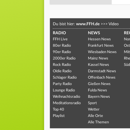
Du bist hier:
www.FFH.de
>>>
Video
RADIO
NEWS
RE
FFH Live
Hessen News
Nor
80er Radio
Frankfurt News
Ost
90er Radio
Wiesbaden News
Mit
2000er Radio
Mainz News
Rhe
Rock Radio
Kassel News
Süd
Oldie Radio
Darmstadt News
Schlager Radio
Offenbach News
Party Radio
Gießen News
Lounge Radio
Fulda News
Weihnachtsradio
Bayern News
Meditationsradio
Sport
Top 40
Wetter
Playlist
Alle Orte
Alle Themen