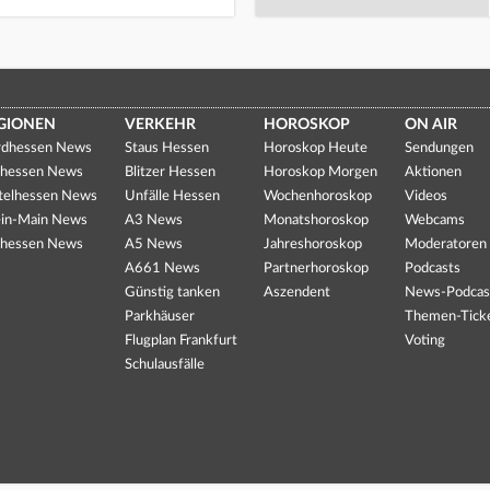
GIONEN
VERKEHR
HOROSKOP
ON AIR
dhessen News
Staus Hessen
Horoskop Heute
Sendungen
hessen News
Blitzer Hessen
Horoskop Morgen
Aktionen
telhessen News
Unfälle Hessen
Wochenhoroskop
Videos
in-Main News
A3 News
Monatshoroskop
Webcams
hessen News
A5 News
Jahreshoroskop
Moderatoren
A661 News
Partnerhoroskop
Podcasts
Günstig tanken
Aszendent
News-Podcas
Parkhäuser
Themen-Tick
Flugplan Frankfurt
Voting
Schulausfälle