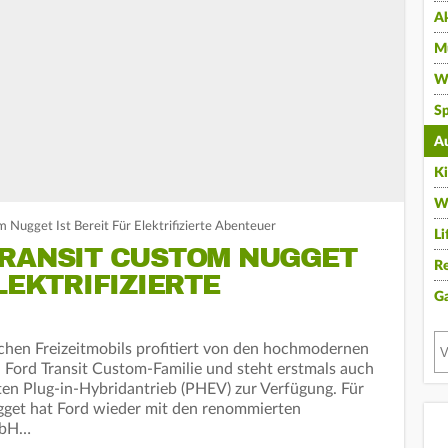
A
Mu
Wi
Sp
A
K
W
 Nugget Ist Bereit Für Elektrifizierte Abenteuer
Li
TRANSIT CUSTOM NUGGET
Re
LEKTRIFIZIERTE
G
ichen Freizeitmobils profitiert von den hochmodernen
 Ford Transit Custom-Familie und steht erstmals auch
rten Plug-in-Hybridantrieb (PHEV) zur Verfügung. Für
ugget hat Ford wieder mit den renommierten
GmbH…