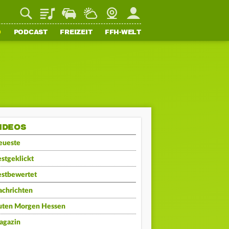
Playlist
Staupilot
Wetter
Webcam
Mein FFH
O
PODCAST
FREIZEIT
FFH-WELT
IDEOS
eueste
stgeklickt
estbewertet
achrichten
uten Morgen Hessen
agazin