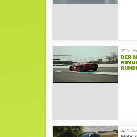
DER 
REVU
RUND
HOCK
Mehr al