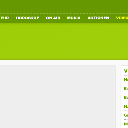
KEHR
HOROSKOP
ON AIR
MUSIK
AKTIONEN
VIDE
V
N
Be
B
N
G
M