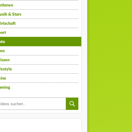
ktionen
sik & Stars
rtschaft
ort
uto
ino
issen
festyle
ise
aming