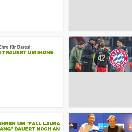
Ehre für Baresi:
N TRAUERT UM IKONE
AHREN UM "FALL LAURA
GANG" DAUERT NOCH AN