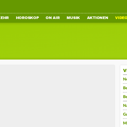
KEHR
HOROSKOP
ON AIR
MUSIK
AKTIONEN
VIDE
V
N
Be
B
N
G
M