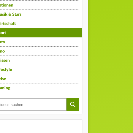
ktionen
sik & Stars
rtschaft
ort
uto
ino
issen
festyle
ise
aming