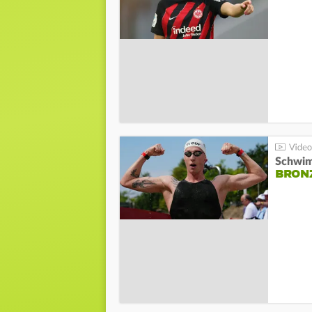
Schwim
BRON