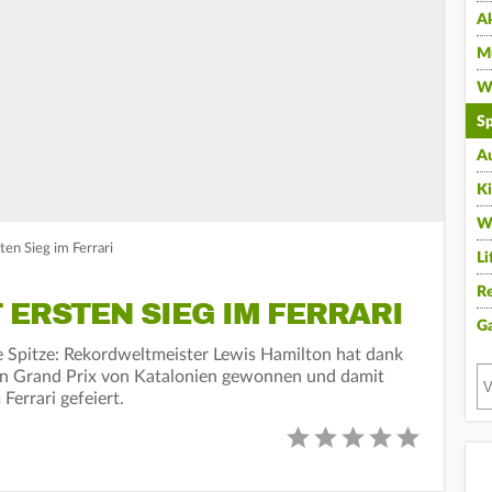
A
Mu
Wi
Sp
A
K
W
ten Sieg im Ferrari
Li
Re
 ERSTEN SIEG IM FERRARI
G
e Spitze: Rekordweltmeister Lewis Hamilton hat dank
en Grand Prix von Katalonien gewonnen und damit
Ferrari gefeiert.