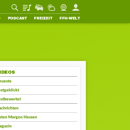
Playlist
Staupilot
Wetter
Webcam
Mein FFH
O
PODCAST
FREIZEIT
FFH-WELT
IDEOS
eueste
stgeklickt
estbewertet
achrichten
uten Morgen Hessen
agazin