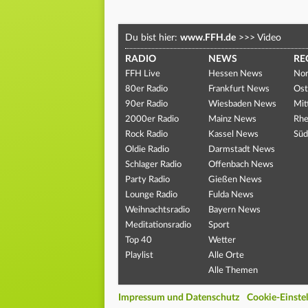
Du bist hier:
www.FFH.de
>>>
Video
RADIO
NEWS
RE
FFH Live
Hessen News
Nor
80er Radio
Frankfurt News
Ost
90er Radio
Wiesbaden News
Mit
2000er Radio
Mainz News
Rhe
Rock Radio
Kassel News
Süd
Oldie Radio
Darmstadt News
Schlager Radio
Offenbach News
Party Radio
Gießen News
Lounge Radio
Fulda News
Weihnachtsradio
Bayern News
Meditationsradio
Sport
Top 40
Wetter
Playlist
Alle Orte
Alle Themen
Impressum und Datenschutz
Cookie-Einste