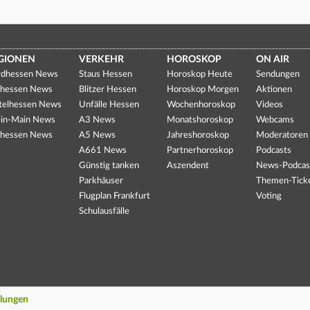
GIONEN
VERKEHR
HOROSKOP
ON AIR
dhessen News
Staus Hessen
Horoskop Heute
Sendungen
hessen News
Blitzer Hessen
Horoskop Morgen
Aktionen
telhessen News
Unfälle Hessen
Wochenhoroskop
Videos
in-Main News
A3 News
Monatshoroskop
Webcams
hessen News
A5 News
Jahreshoroskop
Moderatoren
A661 News
Partnerhoroskop
Podcasts
Günstig tanken
Aszendent
News-Podcas
Parkhäuser
Themen-Tick
Flugplan Frankfurt
Voting
Schulausfälle
llungen