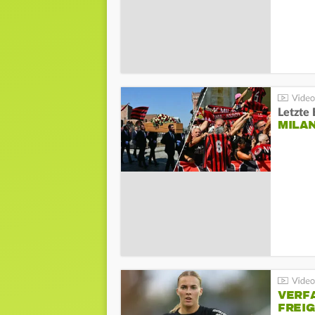
Letzte 
MILA
VERF
FREI