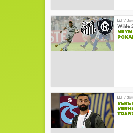
Wilde 
NEYM
POKA
VERE
VERH
TRAB