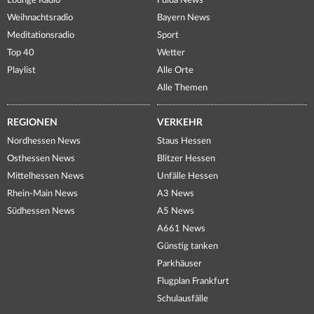
Lounge Radio
Fulda News
Weihnachtsradio
Bayern News
Meditationsradio
Sport
Top 40
Wetter
Playlist
Alle Orte
Alle Themen
REGIONEN
VERKEHR
Nordhessen News
Staus Hessen
Osthessen News
Blitzer Hessen
Mittelhessen News
Unfälle Hessen
Rhein-Main News
A3 News
Südhessen News
A5 News
A661 News
Günstig tanken
Parkhäuser
Flugplan Frankfurt
Schulausfälle