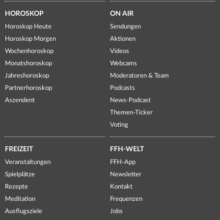
HOROSKOP
ON AIR
Horoskop Heute
Sendungen
Horoskop Morgen
Aktionen
Wochenhoroskop
Videos
Monatshoroskop
Webcams
Jahreshoroskop
Moderatoren & Team
Partnerhoroskop
Podcasts
Aszendent
News-Podcast
Themen-Ticker
Voting
FREIZEIT
FFH-WELT
Veranstaltungen
FFH-App
Spielplätze
Newsletter
Rezepte
Kontakt
Meditation
Frequenzen
Ausflugsziele
Jobs