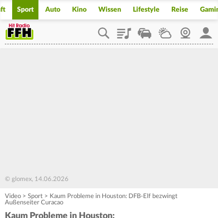
ft
Sport
Auto
Kino
Wissen
Lifestyle
Reise
Gami
Playlist
Staupilot
Wetter
Webcam
Mein
© glomex, 14.06.2026
Video
>
Sport
>
Kaum Probleme in Houston: DFB-Elf bezwingt
Außenseiter Curacao
Kaum Probleme in Houston: