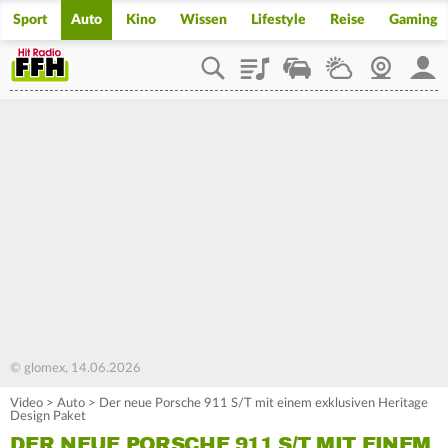
Sport
Auto
Kino
Wissen
Lifestyle
Reise
Gaming
Playlist
Staupilot
Wetter
Webcam
Mein
© glomex, 14.06.2026
Video
>
Auto
>
Der neue Porsche 911 S/T mit einem exklusiven Heritage
Design Paket
DER NEUE PORSCHE 911 S/T MIT EINEM