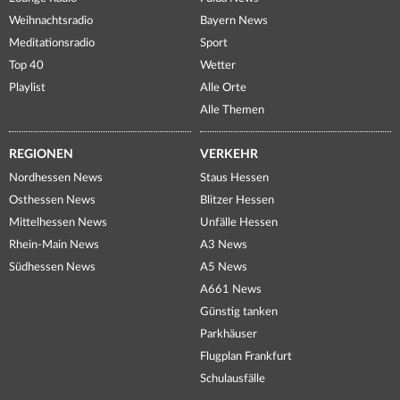
Weihnachtsradio
Bayern News
Meditationsradio
Sport
Top 40
Wetter
Playlist
Alle Orte
Alle Themen
REGIONEN
VERKEHR
Nordhessen News
Staus Hessen
Osthessen News
Blitzer Hessen
Mittelhessen News
Unfälle Hessen
Rhein-Main News
A3 News
Südhessen News
A5 News
A661 News
Günstig tanken
Parkhäuser
Flugplan Frankfurt
Schulausfälle