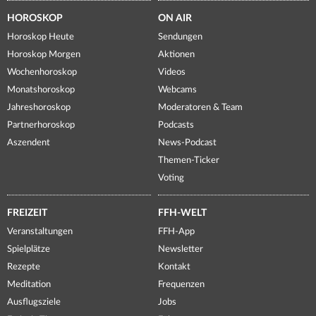
HOROSKOP
ON AIR
Horoskop Heute
Sendungen
Horoskop Morgen
Aktionen
Wochenhoroskop
Videos
Monatshoroskop
Webcams
Jahreshoroskop
Moderatoren & Team
Partnerhoroskop
Podcasts
Aszendent
News-Podcast
Themen-Ticker
Voting
FREIZEIT
FFH-WELT
Veranstaltungen
FFH-App
Spielplätze
Newsletter
Rezepte
Kontakt
Meditation
Frequenzen
Ausflugsziele
Jobs