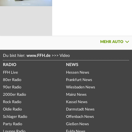
MEHR AUTO
Du bist hier:
www.FFH.de
>>>
Video
RADIO
NEWS
FFH Live
Hessen News
80er Radio
Frankfurt News
90er Radio
Wiesbaden News
2000er Radio
Mainz News
Rock Radio
Kassel News
Oldie Radio
Darmstadt News
Schlager Radio
Offenbach News
Party Radio
Gießen News
Lounge Radio
Fulda News