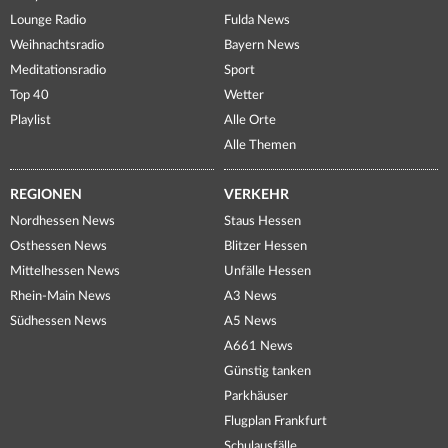
Lounge Radio
Fulda News
Weihnachtsradio
Bayern News
Meditationsradio
Sport
Top 40
Wetter
Playlist
Alle Orte
Alle Themen
REGIONEN
VERKEHR
Nordhessen News
Staus Hessen
Osthessen News
Blitzer Hessen
Mittelhessen News
Unfälle Hessen
Rhein-Main News
A3 News
Südhessen News
A5 News
A661 News
Günstig tanken
Parkhäuser
Flugplan Frankfurt
Schulausfälle