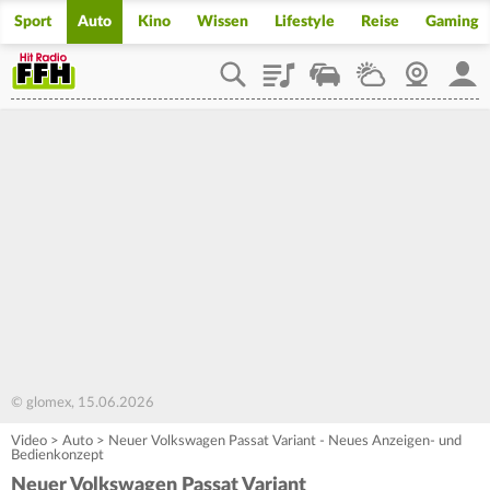
Sport
Auto
Kino
Wissen
Lifestyle
Reise
Gaming
Playlist
Staupilot
Wetter
Webcam
Mein
© glomex, 15.06.2026
Video
>
Auto
>
Neuer Volkswagen Passat Variant - Neues Anzeigen- und
Bedienkonzept
Neuer Volkswagen Passat Variant