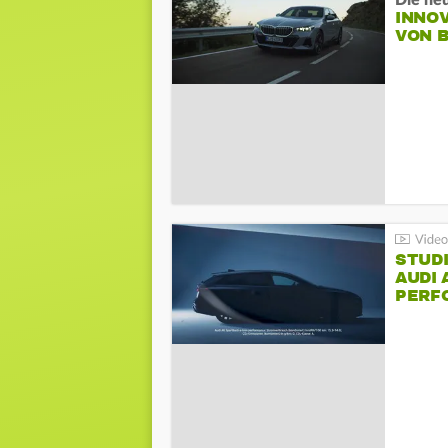
Die ne
INNO
VON 
STUDI
AUDI 
PERFO
AVAN
PERF
SPOR