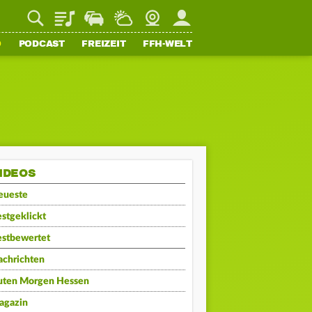
Playlist
Staupilot
Wetter
Webcam
Mein FFH
O
PODCAST
FREIZEIT
FFH-WELT
IDEOS
eueste
stgeklickt
estbewertet
achrichten
uten Morgen Hessen
agazin