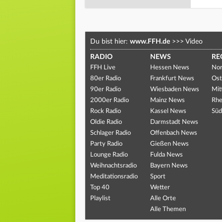
Du bist hier:
www.FFH.de
>>>
Video
RADIO
NEWS
RE
FFH Live
Hessen News
Nor
80er Radio
Frankfurt News
Ost
90er Radio
Wiesbaden News
Mit
2000er Radio
Mainz News
Rhe
Rock Radio
Kassel News
Süd
Oldie Radio
Darmstadt News
Schlager Radio
Offenbach News
Party Radio
Gießen News
Lounge Radio
Fulda News
Weihnachtsradio
Bayern News
Meditationsradio
Sport
Top 40
Wetter
Playlist
Alle Orte
Alle Themen