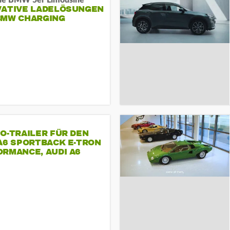
ue BMW 5er Limousine
VATIVE LADELÖSUNGEN
BMW CHARGING
O-TRAILER FÜR DEN
A6 SPORTBACK E-TRON
RMANCE, AUDI A6
T E-TRON
ORMANCE UND AUDI S6
TBACK E-TRON.