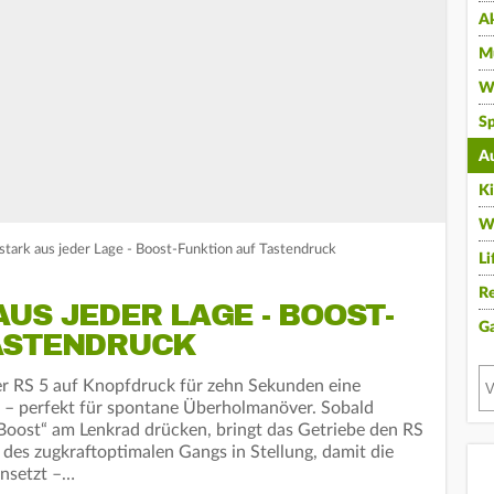
A
Mu
Wi
Sp
A
K
W
stark aus jeder Lage - Boost-Funktion auf Tastendruck
Li
Re
US JEDER LAGE - BOOST-
G
ASTENDRUCK
er RS 5 auf Knopfdruck für zehn Sekunden eine
g – perfekt für spontane Überholmanöver. Sobald
Boost“ am Lenkrad drücken, bringt das Getriebe den RS
 des zugkraftoptimalen Gangs in Stellung, damit die
insetzt –…