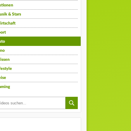
ktionen
sik & Stars
rtschaft
ort
uto
ino
issen
festyle
ise
aming