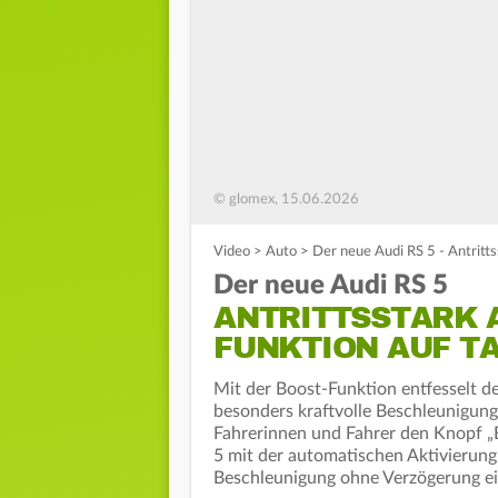
© glomex, 15.06.2026
Video
>
Auto
>
Der neue Audi RS 5 - Antritts
Der neue Audi RS 5
ANTRITTSSTARK A
FUNKTION AUF T
Mit der Boost-Funktion entfesselt d
besonders kraftvolle Beschleunigun
Fahrerinnen und Fahrer den Knopf „
5 mit der automatischen Aktivierung
Beschleunigung ohne Verzögerung e