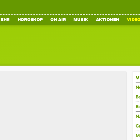
KEHR
HOROSKOP
ON AIR
MUSIK
AKTIONEN
VIDE
V
N
Be
B
N
G
M