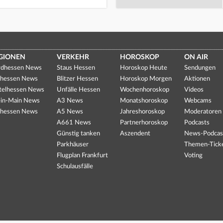
GIONEN
VERKEHR
HOROSKOP
ON AIR
dhessen News
Staus Hessen
Horoskop Heute
Sendungen
hessen News
Blitzer Hessen
Horoskop Morgen
Aktionen
telhessen News
Unfälle Hessen
Wochenhoroskop
Videos
in-Main News
A3 News
Monatshoroskop
Webcams
hessen News
A5 News
Jahreshoroskop
Moderatoren
A661 News
Partnerhoroskop
Podcasts
Günstig tanken
Aszendent
News-Podcas
Parkhäuser
Themen-Tick
Flugplan Frankfurt
Voting
Schulausfälle