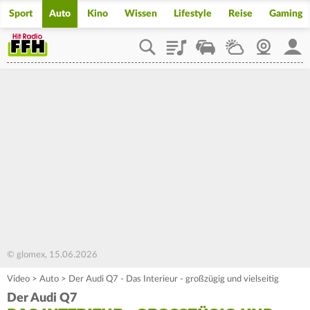
Sport
Auto
Kino
Wissen
Lifestyle
Reise
Gaming
Playlist
Staupilot
Wetter
Webcam
Mein
© glomex, 15.06.2026
Video
>
Auto
>
Der Audi Q7 - Das Interieur - großzügig und vielseitig
Der Audi Q7