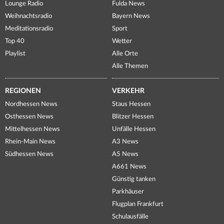
Lounge Radio
Fulda News
Weihnachtsradio
Bayern News
Meditationsradio
Sport
Top 40
Wetter
Playlist
Alle Orte
Alle Themen
REGIONEN
VERKEHR
Nordhessen News
Staus Hessen
Osthessen News
Blitzer Hessen
Mittelhessen News
Unfälle Hessen
Rhein-Main News
A3 News
Südhessen News
A5 News
A661 News
Günstig tanken
Parkhäuser
Flugplan Frankfurt
Schulausfälle