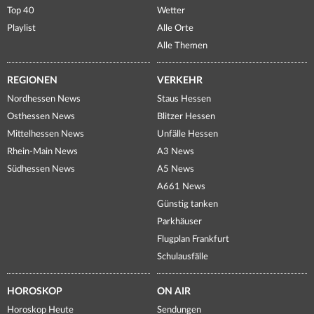
Top 40
Wetter
Playlist
Alle Orte
Alle Themen
REGIONEN
VERKEHR
Nordhessen News
Staus Hessen
Osthessen News
Blitzer Hessen
Mittelhessen News
Unfälle Hessen
Rhein-Main News
A3 News
Südhessen News
A5 News
A661 News
Günstig tanken
Parkhäuser
Flugplan Frankfurt
Schulausfälle
HOROSKOP
ON AIR
Horoskop Heute
Sendungen