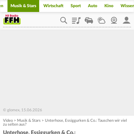
en
Musik & Stars
Wirtschaft
Sport
Auto
Kino
Wisse
Playlist
Staupilot
Wetter
Webcam
Mein
© glomex, 15.06.2026
Video
>
Musik & Stars
>
Unterhose, Essiggurken & Co.: Tauschen wir viel
zu selten aus?
Unterhose, Essiggurken & Co.: