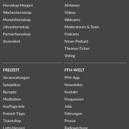
Horoskop Morgen
Aktionen
Wochenhoroskop
Videos
Monatshoroskop
Webcams
Jahreshoroskop
Moderatoren & Team
Partnerhoroskop
Podcasts
Aszendent
News-Podcast
Themen-Ticker
Voting
FREIZEIT
FFH-WELT
Veranstaltungen
FFH-App
Spielplätze
Newsletter
Rezepte
Kontakt
Meditation
Frequenzen
Ausflugsziele
Jobs
Freizeit-Tipps
Führungen
Ticketshop
Presse
Lotto Hessen
Radiowerbung