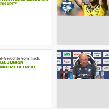
ERKOPF"
l-Gerüchte vom Tisch:
IUS JÚNIOR
ÄNGERT BEI REAL