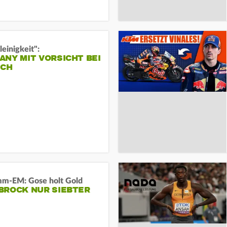
leinigkeit":
NY MIT VORSICHT BEI
ICH
m-EM: Gose holt Gold
BROCK NUR SIEBTER