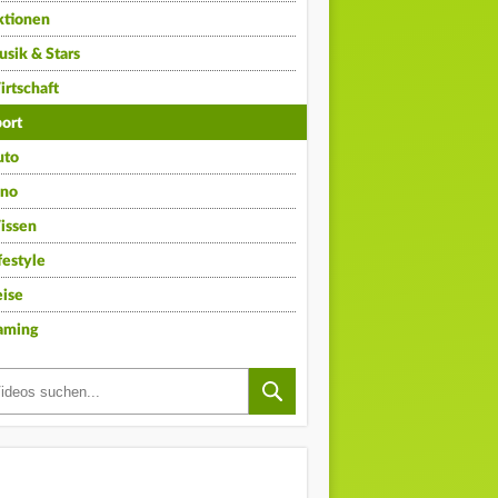
ktionen
sik & Stars
rtschaft
ort
uto
ino
issen
festyle
ise
aming