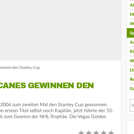
A
Mu
Wi
Sp
A
K
W
winnen den Stanley Cup
Li
Re
CANES GEWINNEN DEN
G
h 2006 zum zweiten Mal den Stanley Cup gewonnen.
ersten Titel selbst noch Kapitän, jetzt führte der 55-
ank zum Gewinn der NHL-Trophäe. Die Vegas Golden