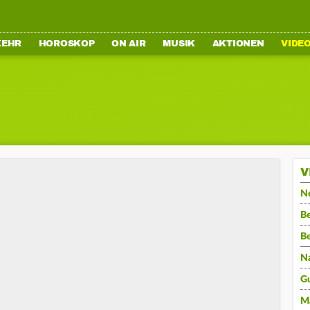
KEHR
HOROSKOP
ON AIR
MUSIK
AKTIONEN
VIDE
V
N
Be
B
N
G
M