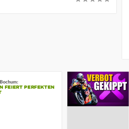
n Bochum:
N FEIERT PERFEKTEN
T