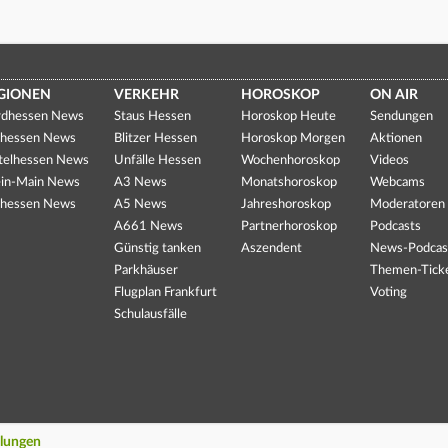
GIONEN
VERKEHR
HOROSKOP
ON AIR
dhessen News
Staus Hessen
Horoskop Heute
Sendungen
hessen News
Blitzer Hessen
Horoskop Morgen
Aktionen
telhessen News
Unfälle Hessen
Wochenhoroskop
Videos
in-Main News
A3 News
Monatshoroskop
Webcams
hessen News
A5 News
Jahreshoroskop
Moderatoren
A661 News
Partnerhoroskop
Podcasts
Günstig tanken
Aszendent
News-Podcas
Parkhäuser
Themen-Tick
Flugplan Frankfurt
Voting
Schulausfälle
llungen