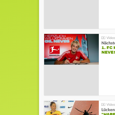
Nächste
1. FC
NEVE
Lücken
"HABE