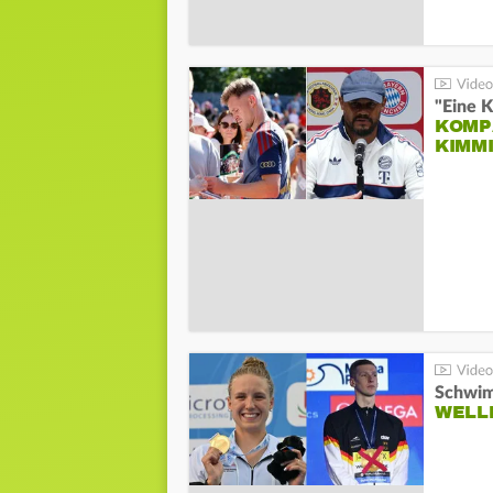
"Eine K
KOMPA
KIMM
Schwim
WELL