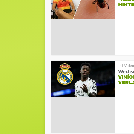
HINT
Wechse
VINÍC
VERL