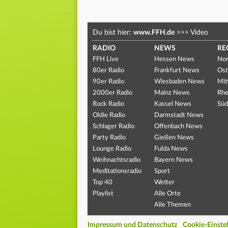
Du bist hier:
www.FFH.de
>>>
Video
RADIO
NEWS
RE
FFH Live
Hessen News
Nor
80er Radio
Frankfurt News
Ost
90er Radio
Wiesbaden News
Mit
2000er Radio
Mainz News
Rhe
Rock Radio
Kassel News
Süd
Oldie Radio
Darmstadt News
Schlager Radio
Offenbach News
Party Radio
Gießen News
Lounge Radio
Fulda News
Weihnachtsradio
Bayern News
Meditationsradio
Sport
Top 40
Wetter
Playlist
Alle Orte
Alle Themen
Impressum und Datenschutz
Cookie-Einste