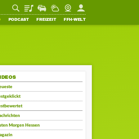
Playlist
Staupilot
Wetter
Webcam
Mein FFH
O
PODCAST
FREIZEIT
FFH-WELT
IDEOS
eueste
stgeklickt
estbewertet
achrichten
uten Morgen Hessen
agazin