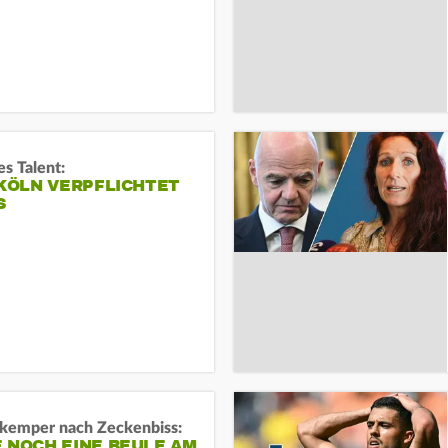
s Talent:
 KÖLN VERPFLICHTET
S
kemper nach Zeckenbiss:
 NOCH EINE BEULE AM