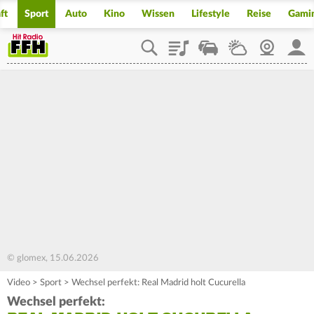
ft
Sport
Auto
Kino
Wissen
Lifestyle
Reise
Gami
Playlist
Staupilot
Wetter
Webcam
Mein
© glomex, 15.06.2026
Video
>
Sport
>
Wechsel perfekt: Real Madrid holt Cucurella
Wechsel perfekt: