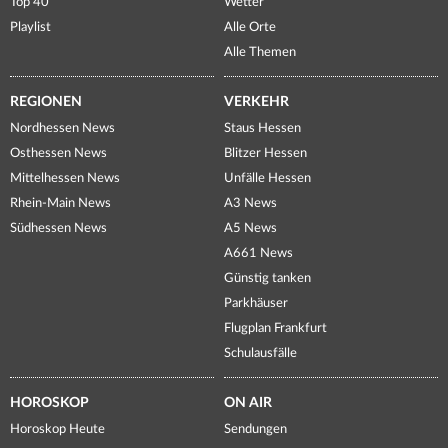
Top 40
Wetter
Playlist
Alle Orte
Alle Themen
REGIONEN
VERKEHR
Nordhessen News
Staus Hessen
Osthessen News
Blitzer Hessen
Mittelhessen News
Unfälle Hessen
Rhein-Main News
A3 News
Südhessen News
A5 News
A661 News
Günstig tanken
Parkhäuser
Flugplan Frankfurt
Schulausfälle
HOROSKOP
ON AIR
Horoskop Heute
Sendungen