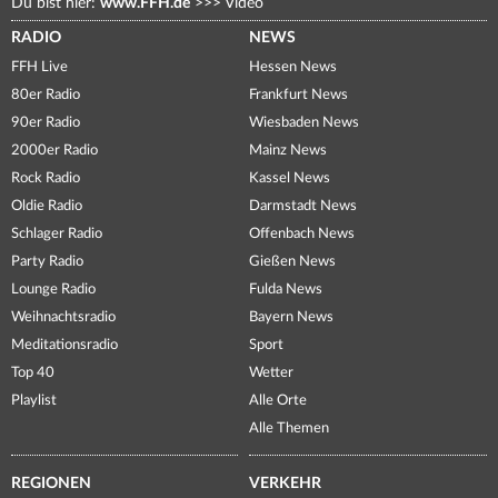
Du bist hier:
www.FFH.de
>>>
Video
RADIO
NEWS
FFH Live
Hessen News
80er Radio
Frankfurt News
90er Radio
Wiesbaden News
2000er Radio
Mainz News
Rock Radio
Kassel News
Oldie Radio
Darmstadt News
Schlager Radio
Offenbach News
Party Radio
Gießen News
Lounge Radio
Fulda News
Weihnachtsradio
Bayern News
Meditationsradio
Sport
Top 40
Wetter
Playlist
Alle Orte
Alle Themen
REGIONEN
VERKEHR