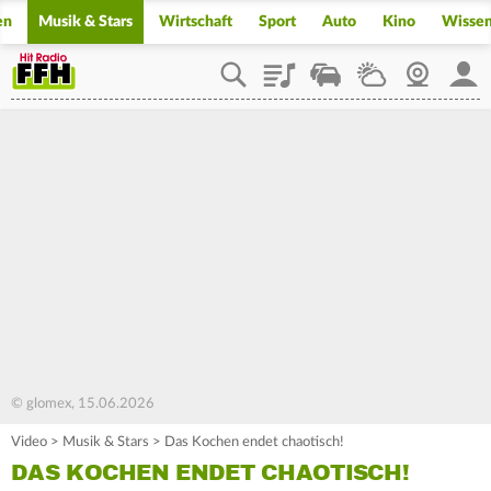
en
Musik & Stars
Wirtschaft
Sport
Auto
Kino
Wisse
Playlist
Staupilot
Wetter
Webcam
Mein
© glomex, 15.06.2026
Video
>
Musik & Stars
>
Das Kochen endet chaotisch!
DAS KOCHEN ENDET CHAOTISCH!