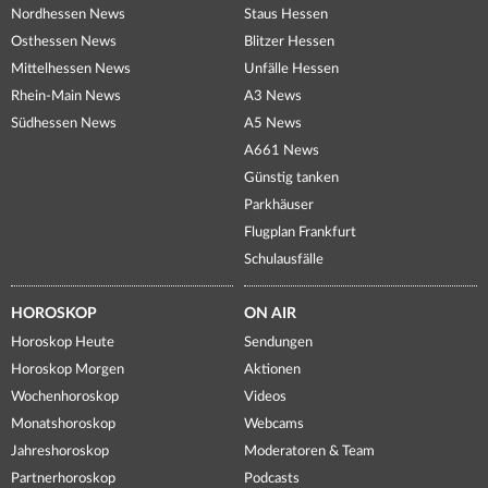
Nordhessen News
Staus Hessen
Osthessen News
Blitzer Hessen
Mittelhessen News
Unfälle Hessen
Rhein-Main News
A3 News
Südhessen News
A5 News
A661 News
Günstig tanken
Parkhäuser
Flugplan Frankfurt
Schulausfälle
HOROSKOP
ON AIR
Horoskop Heute
Sendungen
Horoskop Morgen
Aktionen
Wochenhoroskop
Videos
Monatshoroskop
Webcams
Jahreshoroskop
Moderatoren & Team
Partnerhoroskop
Podcasts