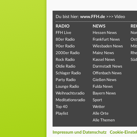
Du bist hier:
www.FFH.de
>>>
Video
RADIO
NEWS
RE
FFH Live
Hessen News
Nor
80er Radio
Frankfurt News
Ost
90er Radio
Wiesbaden News
Mit
2000er Radio
Mainz News
Rhe
Rock Radio
Kassel News
Süd
Oldie Radio
Darmstadt News
Schlager Radio
Offenbach News
Party Radio
Gießen News
Lounge Radio
Fulda News
Weihnachtsradio
Bayern News
Meditationsradio
Sport
Top 40
Wetter
Playlist
Alle Orte
Alle Themen
Impressum und Datenschutz
Cookie-Einste