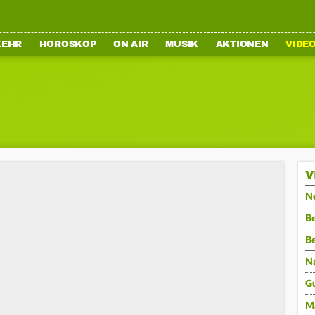
KEHR
HOROSKOP
ON AIR
MUSIK
AKTIONEN
VIDE
V
N
Be
B
N
G
M