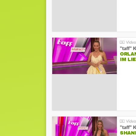
"taff" 
ORLA
IM L
"taff" 
SHAN