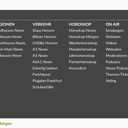
GIONEN
VERKEHR
HOROSKOP
ON AIR
dhessen News
Staus Hessen
Horoskop Heute
Sendungen
hessen News
Blitzer Hessen
Horoskop Morgen
Aktionen
telhessen News
Unfälle Hessen
Wochenhoroskop
Videos
in-Main News
A3 News
Monatshoroskop
Webcams
hessen News
A5 News
Jahreshoroskop
Moderatoren
A661 News
Partnerhoroskop
Podcasts
Günstig tanken
Aszendent
News-Podcas
Parkhäuser
Themen-Tick
Flugplan Frankfurt
Voting
Schulausfälle
llungen