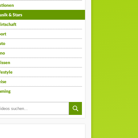
ktionen
sik & Stars
rtschaft
ort
uto
ino
issen
festyle
ise
aming