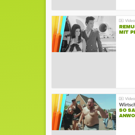
REMU
MIT P
Wirtsc
SO SA
ANWO