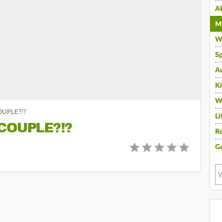
A
Mu
Wi
Sp
A
K
W
OUPLE?!?
Li
COUPLE?!?
Re
G