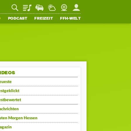
Playlist
Staupilot
Wetter
Webcam
Mein FFH
O
PODCAST
FREIZEIT
FFH-WELT
IDEOS
eueste
stgeklickt
estbewertet
achrichten
uten Morgen Hessen
agazin