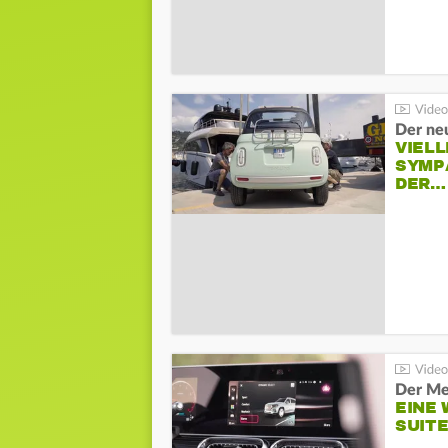
Der neu
VIELL
SYMP
DER…
Der Me
EINE 
SUITE