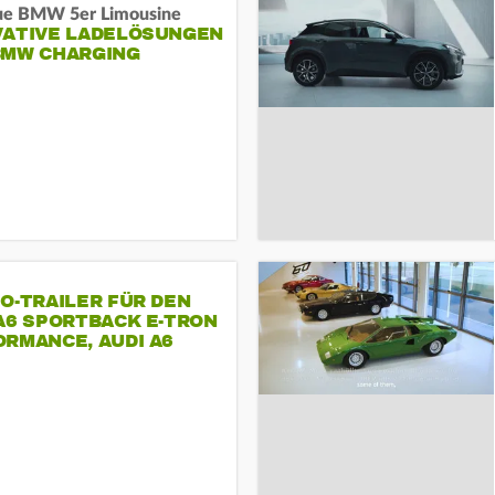
ue BMW 5er Limousine
VATIVE LADELÖSUNGEN
BMW CHARGING
O-TRAILER FÜR DEN
A6 SPORTBACK E-TRON
RMANCE, AUDI A6
T E-TRON
ORMANCE UND AUDI S6
TBACK E-TRON.