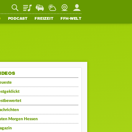
Playlist
Staupilot
Wetter
Webcam
Mein FFH
O
PODCAST
FREIZEIT
FFH-WELT
IDEOS
eueste
stgeklickt
estbewertet
achrichten
uten Morgen Hessen
agazin