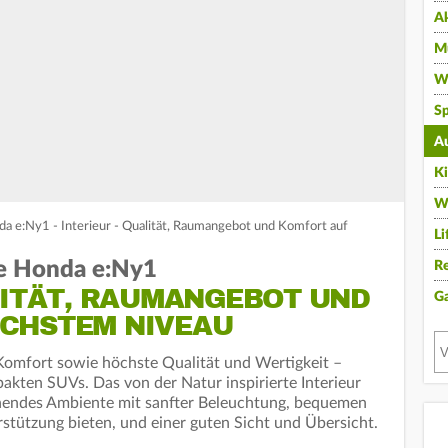
A
Mu
Wi
Sp
A
K
W
da e:Ny1 - Interieur - Qualität, Raumangebot und Komfort auf
Li
he Honda e:Ny1
Re
LITÄT, RAUMANGEBOT UND
G
CHSTEM NIVEAU
omfort sowie höchste Qualität und Wertigkeit –
akten SUVs. Das von der Natur inspirierte Interieur
nendes Ambiente mit sanfter Beleuchtung, bequemen
rstützung bieten, und einer guten Sicht und Übersicht.