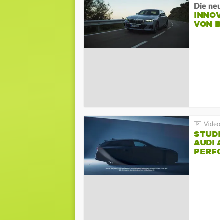
Die ne
INNO
VON 
STUDI
AUDI 
PERFO
AVAN
PERF
SPOR