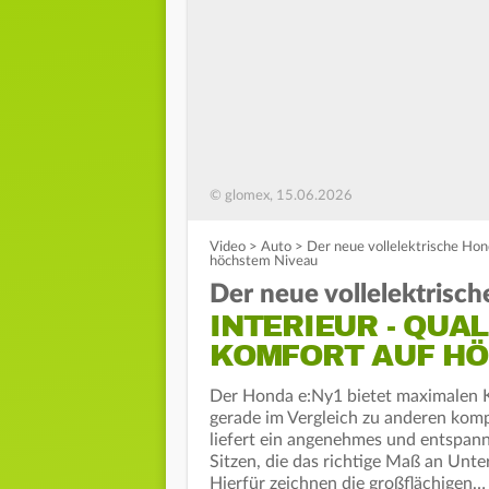
© glomex, 15.06.2026
Video
>
Auto
>
Der neue vollelektrische Hon
höchstem Niveau
Der neue vollelektrisc
INTERIEUR - QUA
KOMFORT AUF HÖ
Der Honda e:Ny1 bietet maximalen K
gerade im Vergleich zu anderen komp
liefert ein angenehmes und entspan
Sitzen, die das richtige Maß an Unte
Hierfür zeichnen die großflächigen…