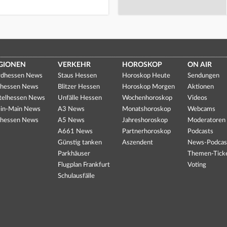
GIONEN
VERKEHR
HOROSKOP
ON AIR
dhessen News
Staus Hessen
Horoskop Heute
Sendungen
hessen News
Blitzer Hessen
Horoskop Morgen
Aktionen
telhessen News
Unfälle Hessen
Wochenhoroskop
Videos
in-Main News
A3 News
Monatshoroskop
Webcams
hessen News
A5 News
Jahreshoroskop
Moderatoren
A661 News
Partnerhoroskop
Podcasts
Günstig tanken
Aszendent
News-Podcas
Parkhäuser
Themen-Tick
Flugplan Frankfurt
Voting
Schulausfälle