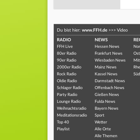
Du bist hier:
www.FFH.de
>>>
Video
RADIO
NEWS
RE
FFH Live
Hessen News
Nor
80er Radio
Frankfurt News
Ost
90er Radio
Wiesbaden News
Mit
2000er Radio
Mainz News
Rhe
Rock Radio
Kassel News
Süd
Oldie Radio
Darmstadt News
Schlager Radio
Offenbach News
Party Radio
Gießen News
Lounge Radio
Fulda News
Weihnachtsradio
Bayern News
Meditationsradio
Sport
Top 40
Wetter
Playlist
Alle Orte
Alle Themen