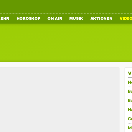
KEHR
HOROSKOP
ON AIR
MUSIK
AKTIONEN
VIDE
V
N
Be
B
N
G
M