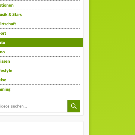
ktionen
sik & Stars
rtschaft
ort
uto
ino
issen
festyle
ise
aming