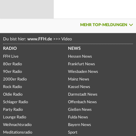
MEHR TOP-MELDUNGEN
Du bist hier:
www.FFH.de
>>>
Video
RADIO
NEWS
FFH Live
Hessen News
80er Radio
Frankfurt News
90er Radio
Wiesbaden News
2000er Radio
Mainz News
Rock Radio
Kassel News
Oldie Radio
Darmstadt News
Schlager Radio
Offenbach News
Party Radio
Gießen News
Lounge Radio
Fulda News
Weihnachtsradio
Bayern News
Meditationsradio
Sport