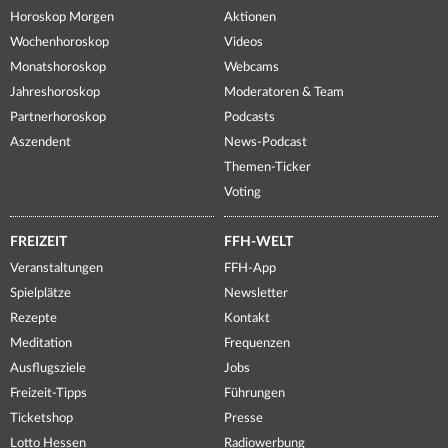
Horoskop Morgen
Aktionen
Wochenhoroskop
Videos
Monatshoroskop
Webcams
Jahreshoroskop
Moderatoren & Team
Partnerhoroskop
Podcasts
Aszendent
News-Podcast
Themen-Ticker
Voting
FREIZEIT
FFH-WELT
Veranstaltungen
FFH-App
Spielplätze
Newsletter
Rezepte
Kontakt
Meditation
Frequenzen
Ausflugsziele
Jobs
Freizeit-Tipps
Führungen
Ticketshop
Presse
Lotto Hessen
Radiowerbung