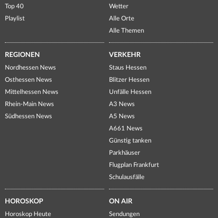
Top 40
Wetter
Playlist
Alle Orte
Alle Themen
REGIONEN
VERKEHR
Nordhessen News
Staus Hessen
Osthessen News
Blitzer Hessen
Mittelhessen News
Unfälle Hessen
Rhein-Main News
A3 News
Südhessen News
A5 News
A661 News
Günstig tanken
Parkhäuser
Flugplan Frankfurt
Schulausfälle
HOROSKOP
ON AIR
Horoskop Heute
Sendungen