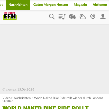
et
Nachrichten
Guten Morgen Hessen
Magazin
Aktionen
Playlist
Staupilot
Wetter
Webcam
Mein
© glomex, 15.06.2026
Video
>
Nachrichten
>
World Naked Bike Ride rollt wieder durch Londons
Straßen
WORLD NAKED BIKE RIDE ROLLT