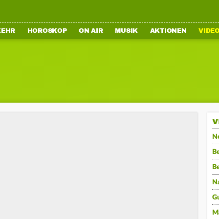
KEHR
HOROSKOP
ON AIR
MUSIK
AKTIONEN
VIDE
V
N
Be
B
N
G
M