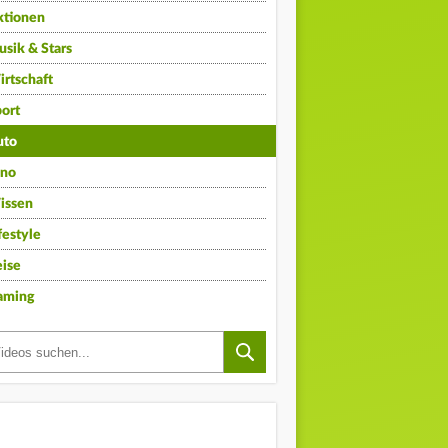
ktionen
sik & Stars
rtschaft
ort
uto
ino
issen
festyle
ise
aming