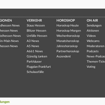
GIONEN
VERKEHR
HOROSKOP
ON AIR
dhessen News
Staus Hessen
Horoskop Heute
Sendungen
hessen News
Blitzer Hessen
Horoskop Morgen
Aktionen
telhessen News
Unfälle Hessen
Wochenhoroskop
Videos
in-Main News
A3 News
Monatshoroskop
Webcams
hessen News
A5 News
Jahreshoroskop
Moderatoren
A661 News
Partnerhoroskop
Podcasts
Günstig tanken
Aszendent
News-Podcas
Parkhäuser
Themen-Tick
Flugplan Frankfurt
Voting
Schulausfälle
llungen