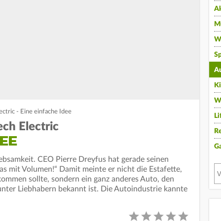
A
Mu
Wi
Sp
A
K
W
ctric - Eine einfache Idee
Li
ch Electric
Re
DEE
G
iebsamkeit. CEO Pierre Dreyfus hat gerade seinen
as mit Volumen!“ Damit meinte er nicht die Estafette,
 kommen sollte, sondern ein ganz anderes Auto, den
 unter Liebhabern bekannt ist. Die Autoindustrie kannte