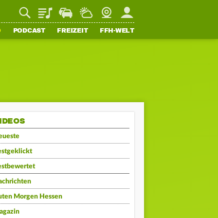
Playlist
Staupilot
Wetter
Webcam
Mein FFH
O
PODCAST
FREIZEIT
FFH-WELT
IDEOS
eueste
stgeklickt
estbewertet
achrichten
uten Morgen Hessen
agazin