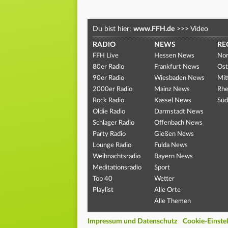
Du bist hier:
www.FFH.de
>>>
Video
RADIO
NEWS
RE
FFH Live
Hessen News
Nor
80er Radio
Frankfurt News
Ost
90er Radio
Wiesbaden News
Mit
2000er Radio
Mainz News
Rhe
Rock Radio
Kassel News
Süd
Oldie Radio
Darmstadt News
Schlager Radio
Offenbach News
Party Radio
Gießen News
Lounge Radio
Fulda News
Weihnachtsradio
Bayern News
Meditationsradio
Sport
Top 40
Wetter
Playlist
Alle Orte
Alle Themen
Impressum und Datenschutz
Cookie-Einste