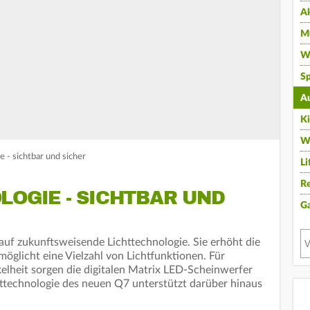
A
Mu
Wi
Sp
A
K
W
e - sichtbar und sicher
Li
Re
LOGIE - SICHTBAR UND
G
uf zukunftsweisende Lichttechnologie. Sie erhöht die
öglicht eine Vielzahl von Lichtfunktionen. Für
kelheit sorgen die digitalen Matrix LED-Scheinwerfer
ttechnologie des neuen Q7 unterstützt darüber hinaus