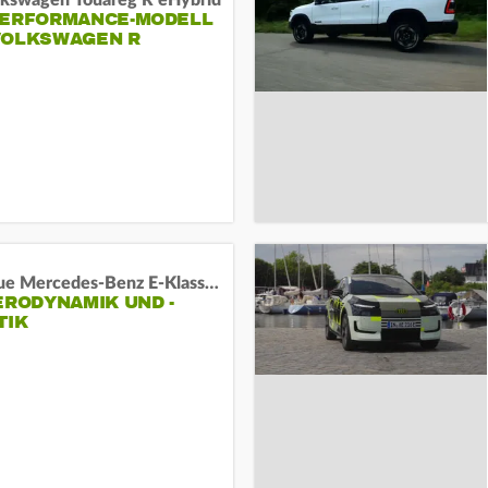
lkswagen Touareg R eHybrid
PERFORMANCE-MODELL
VOLKSWAGEN R
Das neue Mercedes-Benz E-Klasse T-Modell
ERODYNAMIK UND -
TIK