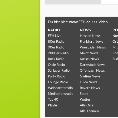
Du bist hier:
www.FFH.de
>>>
Video
RADIO
NEWS
RE
FFH Live
Hessen News
Nor
80er Radio
Frankfurt News
Ost
90er Radio
Wiesbaden News
Mit
2000er Radio
Mainz News
Rhe
Rock Radio
Kassel News
Süd
Oldie Radio
Darmstadt News
Schlager Radio
Offenbach News
Party Radio
Gießen News
Lounge Radio
Fulda News
Weihnachtsradio
Bayern News
Meditationsradio
Sport
Top 40
Wetter
Playlist
Alle Orte
Alle Themen