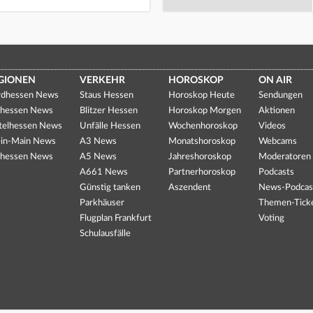
GIONEN
VERKEHR
HOROSKOP
ON AIR
dhessen News
Staus Hessen
Horoskop Heute
Sendungen
hessen News
Blitzer Hessen
Horoskop Morgen
Aktionen
telhessen News
Unfälle Hessen
Wochenhoroskop
Videos
in-Main News
A3 News
Monatshoroskop
Webcams
hessen News
A5 News
Jahreshoroskop
Moderatoren
A661 News
Partnerhoroskop
Podcasts
Günstig tanken
Aszendent
News-Podcas
Parkhäuser
Themen-Tick
Flugplan Frankfurt
Voting
Schulausfälle