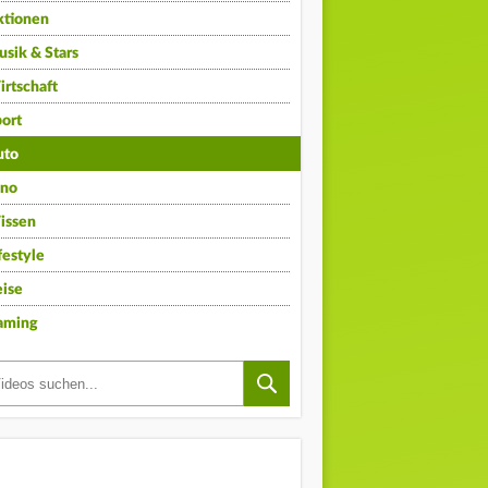
ktionen
sik & Stars
rtschaft
ort
uto
ino
issen
festyle
ise
aming