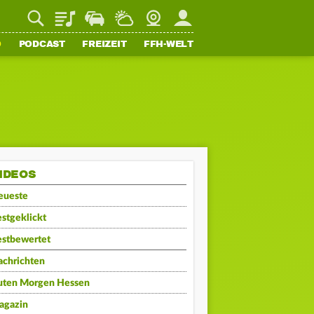
Playlist
Staupilot
Wetter
Webcam
Mein FFH
O
PODCAST
FREIZEIT
FFH-WELT
IDEOS
eueste
stgeklickt
estbewertet
achrichten
uten Morgen Hessen
agazin