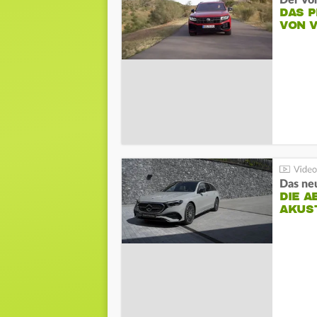
Der Vo
DAS 
VON 
DIE A
AKUS