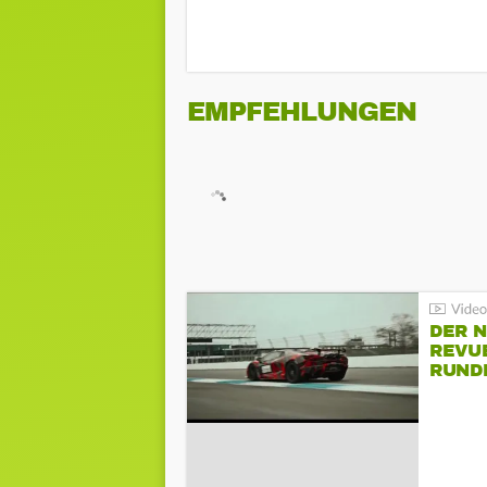
EMPFEHLUNGEN
DER 
REVU
RUND
HOCK