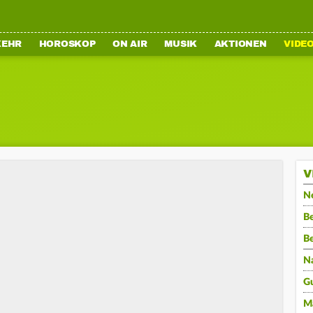
KEHR
HOROSKOP
ON AIR
MUSIK
AKTIONEN
VIDE
V
N
Be
B
N
G
M