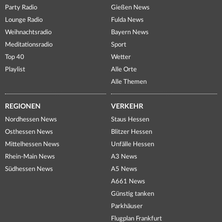
Party Radio
Gießen News
Lounge Radio
Fulda News
Weihnachtsradio
Bayern News
Meditationsradio
Sport
Top 40
Wetter
Playlist
Alle Orte
Alle Themen
REGIONEN
VERKEHR
Nordhessen News
Staus Hessen
Osthessen News
Blitzer Hessen
Mittelhessen News
Unfälle Hessen
Rhein-Main News
A3 News
Südhessen News
A5 News
A661 News
Günstig tanken
Parkhäuser
Flugplan Frankfurt