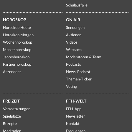
Schulausfälle
HOROSKOP
ON AIR
Horoskop Heute
Sendungen
Horoskop Morgen
Aktionen
Wochenhoroskop
Videos
Monatshoroskop
Webcams
Jahreshoroskop
Moderatoren & Team
Partnerhoroskop
Podcasts
Aszendent
News-Podcast
Themen-Ticker
Voting
FREIZEIT
FFH-WELT
Veranstaltungen
FFH-App
Spielplätze
Newsletter
Rezepte
Kontakt
Meditation
Frequenzen