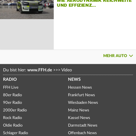
WIE AERODYNAMIK REICHWEITE
UND EFFIZIENZ…
MEHR AUTO
Du bist hier:
www.FFH.de
>>>
Video
RADIO
NEWS
FFH Live
Hessen News
80er Radio
Frankfurt News
90er Radio
Wiesbaden News
2000er Radio
Mainz News
Rock Radio
Kassel News
Oldie Radio
Darmstadt News
Schlager Radio
Offenbach News