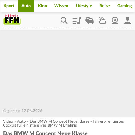
Sport
Auto
Kino
Wissen
Lifestyle
Reise
Gaming
Playlist
Staupilot
Wetter
Webcam
Mein
© glomex, 17.06.2026
Video
>
Auto
>
Das BMW M Concept Neue Klasse - Fahrerorientiertes
Cockpit für ein intensives BMW M Erlebnis
Das BMW M Concept Neue Klasse