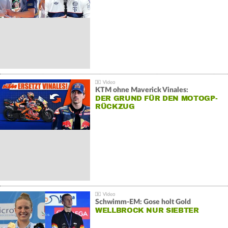
KTM ohne Maverick Vinales:
DER GRUND FÜR DEN MOTOGP-
RÜCKZUG
Schwimm-EM: Gose holt Gold
WELLBROCK NUR SIEBTER