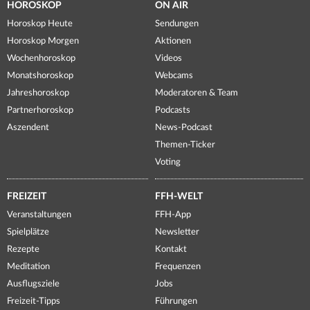
HOROSKOP
ON AIR
Horoskop Heute
Sendungen
Horoskop Morgen
Aktionen
Wochenhoroskop
Videos
Monatshoroskop
Webcams
Jahreshoroskop
Moderatoren & Team
Partnerhoroskop
Podcasts
Aszendent
News-Podcast
Themen-Ticker
Voting
FREIZEIT
FFH-WELT
Veranstaltungen
FFH-App
Spielplätze
Newsletter
Rezepte
Kontakt
Meditation
Frequenzen
Ausflugsziele
Jobs
Freizeit-Tipps
Führungen