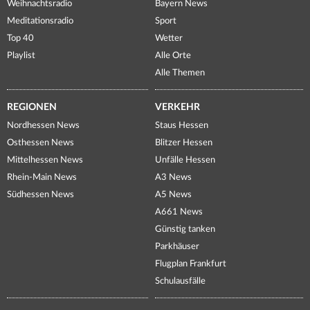
Weihnachtsradio
Bayern News
Meditationsradio
Sport
Top 40
Wetter
Playlist
Alle Orte
Alle Themen
REGIONEN
VERKEHR
Nordhessen News
Staus Hessen
Osthessen News
Blitzer Hessen
Mittelhessen News
Unfälle Hessen
Rhein-Main News
A3 News
Südhessen News
A5 News
A661 News
Günstig tanken
Parkhäuser
Flugplan Frankfurt
Schulausfälle