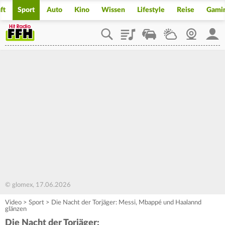
ft
Sport
Auto
Kino
Wissen
Lifestyle
Reise
Gami
Playlist
Staupilot
Wetter
Webcam
Mein
© glomex, 17.06.2026
Video
>
Sport
>
Die Nacht der Torjäger: Messi, Mbappé und Haalannd
glänzen
Die Nacht der Torjäger: