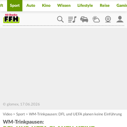
ft
Sport
Auto
Kino
Wissen
Lifestyle
Reise
Gami
Playlist
Staupilot
Wetter
Webcam
Mein
© glomex, 17.06.2026
Video
>
Sport
>
WM-Trinkpausen: DFL und UEFA planen keine Einführung
WM-Trinkpausen: