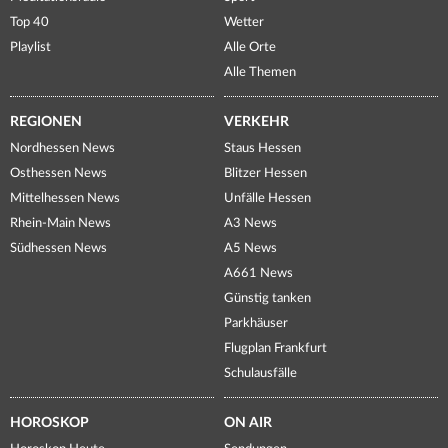
Top 40
Wetter
Playlist
Alle Orte
Alle Themen
REGIONEN
VERKEHR
Nordhessen News
Staus Hessen
Osthessen News
Blitzer Hessen
Mittelhessen News
Unfälle Hessen
Rhein-Main News
A3 News
Südhessen News
A5 News
A661 News
Günstig tanken
Parkhäuser
Flugplan Frankfurt
Schulausfälle
HOROSKOP
ON AIR