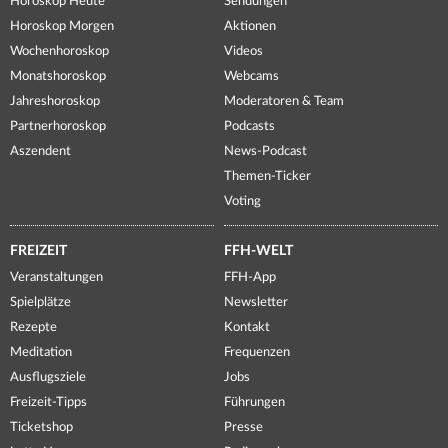
Horoskop Heute
Sendungen
Horoskop Morgen
Aktionen
Wochenhoroskop
Videos
Monatshoroskop
Webcams
Jahreshoroskop
Moderatoren & Team
Partnerhoroskop
Podcasts
Aszendent
News-Podcast
Themen-Ticker
Voting
FREIZEIT
FFH-WELT
Veranstaltungen
FFH-App
Spielplätze
Newsletter
Rezepte
Kontakt
Meditation
Frequenzen
Ausflugsziele
Jobs
Freizeit-Tipps
Führungen
Ticketshop
Presse