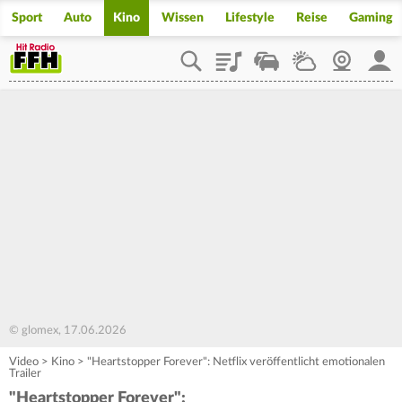
Sport
Auto
Kino
Wissen
Lifestyle
Reise
Gaming
Playlist
Staupilot
Wetter
Webcam
Mein
© glomex, 17.06.2026
Video
>
Kino
>
"Heartstopper Forever": Netflix veröffentlicht emotionalen
Trailer
"Heartstopper Forever":