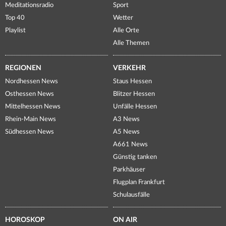
Meditationsradio
Sport
Top 40
Wetter
Playlist
Alle Orte
Alle Themen
REGIONEN
VERKEHR
Nordhessen News
Staus Hessen
Osthessen News
Blitzer Hessen
Mittelhessen News
Unfälle Hessen
Rhein-Main News
A3 News
Südhessen News
A5 News
A661 News
Günstig tanken
Parkhäuser
Flugplan Frankfurt
Schulausfälle
HOROSKOP
ON AIR