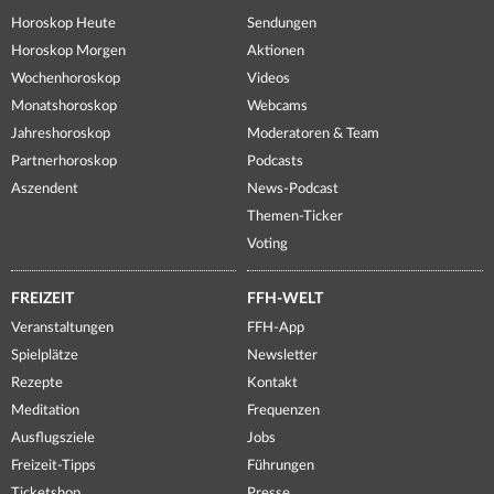
Horoskop Heute
Sendungen
Horoskop Morgen
Aktionen
Wochenhoroskop
Videos
Monatshoroskop
Webcams
Jahreshoroskop
Moderatoren & Team
Partnerhoroskop
Podcasts
Aszendent
News-Podcast
Themen-Ticker
Voting
FREIZEIT
FFH-WELT
Veranstaltungen
FFH-App
Spielplätze
Newsletter
Rezepte
Kontakt
Meditation
Frequenzen
Ausflugsziele
Jobs
Freizeit-Tipps
Führungen
Ticketshop
Presse