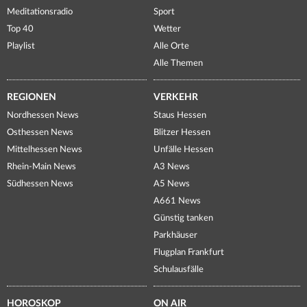
Meditationsradio
Sport
Top 40
Wetter
Playlist
Alle Orte
Alle Themen
REGIONEN
VERKEHR
Nordhessen News
Staus Hessen
Osthessen News
Blitzer Hessen
Mittelhessen News
Unfälle Hessen
Rhein-Main News
A3 News
Südhessen News
A5 News
A661 News
Günstig tanken
Parkhäuser
Flugplan Frankfurt
Schulausfälle
HOROSKOP
ON AIR