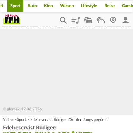
ft
Sport
Auto
Kino
Wissen
Lifestyle
Reise
Gami
Playlist
Staupilot
Wetter
Webcam
Mein
© glomex, 17.06.2026
Video
>
Sport
>
Edelreservist Rüdiger: "Sei den Jungs gegönnt"
Edelreservist Rüdiger: